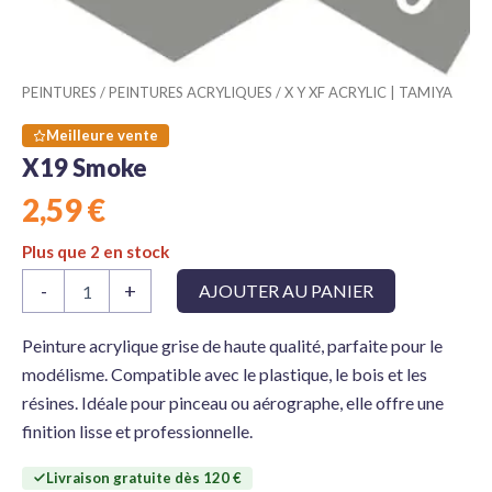
PEINTURES
/
PEINTURES ACRYLIQUES
/
X Y XF ACRYLIC | TAMIYA
Meilleure vente
X19 Smoke
2,59
€
Plus que 2 en stock
quantité
-
+
AJOUTER AU PANIER
de
X19
Smoke
Peinture acrylique grise de haute qualité, parfaite pour le
modélisme. Compatible avec le plastique, le bois et les
résines. Idéale pour pinceau ou aérographe, elle offre une
finition lisse et professionnelle.
Livraison gratuite dès 120 €