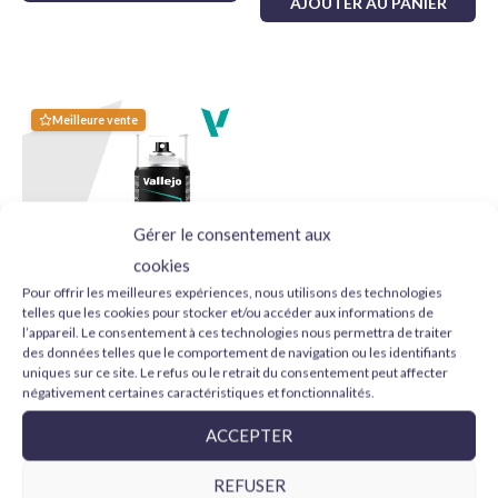
AJOUTER AU PANIER
Finition :
Lisse et impeccable
Choisissez Tamiya X19 pour vos projets de modélisme et
obtenez des résultats professionnels. Donnez vie à vos
Meilleure vente
modèles, miniatures et créations avec la qualité inégalée de
Tamiya !
Gérer le consentement aux
cookies
Pour offrir les meilleures expériences, nous utilisons des technologies
telles que les cookies pour stocker et/ou accéder aux informations de
l’appareil. Le consentement à ces technologies nous permettra de traiter
Vallejo Imprimación Gris
des données telles que le comportement de navigation ou les identifiants
28011 Aerosol 400 ml
uniques sur ce site. Le refus ou le retrait du consentement peut affecter
11,75
€
négativement certaines caractéristiques et fonctionnalités.
AJOUTER AU PANIER
ACCEPTER
REFUSER