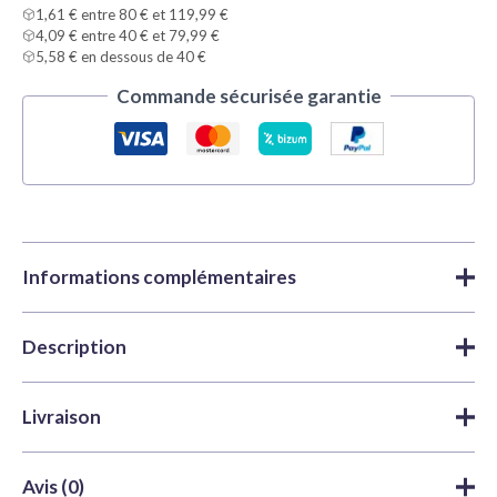
1,61 € entre 80 € et 119,99 €
4,09 € entre 40 € et 79,99 €
5,58 € en dessous de 40 €
Commande sécurisée garantie
Informations complémentaires
Description
Marque
Tamiya
Peintures
,
Peintures acryliques
,
Catégories
X y XF Acrylic | Tamiya
Tamiya X19 Smoke est une peinture acrylique polyvalente et
Livraison
facile à appliquer, parfaite pour les maquettistes et les
UGS
TAM81519
passionnés de loisirs créatifs. Fabriquée avec des résines
Délais de traitement et d'expédition
: nous expédions
Couleur
Gris
Avis (0)