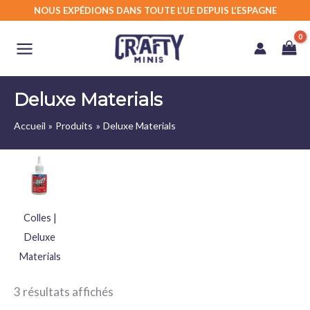
Aller
NOUS EXPÉDIONS DANS TOUTE L’UE DEPUIS L’ESPAGNE
au
contenu
Deluxe Materials
Accueil
Produits
Deluxe Materials
Colles |
Deluxe
Materials
3 résultats affichés