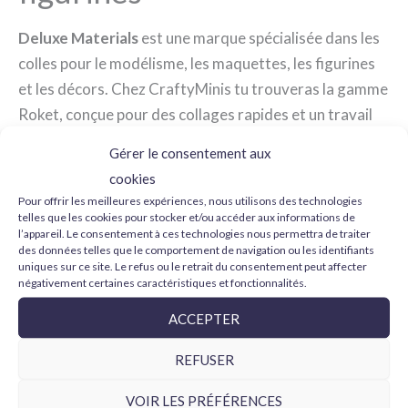
Deluxe Materials
est une marque spécialisée dans les
colles pour le modélisme, les maquettes, les figurines
et les décors. Chez CraftyMinis tu trouveras la gamme
Roket, conçue pour des collages rapides et un travail
de précision.
Gérer le consentement aux
cookies
Quelle colle Deluxe
Pour offrir les meilleures expériences, nous utilisons des technologies
Materials choisir
telles que les cookies pour stocker et/ou accéder aux informations de
l’appareil. Le consentement à ces technologies nous permettra de traiter
des données telles que le comportement de navigation ou les identifiants
Roket Hot :
cyanoacrylate très fluide pour
uniques sur ce site. Le refus ou le retrait du consentement peut affecter
négativement certaines caractéristiques et fonctionnalités.
joints fins, petites pièces et applications où une
pénétration rapide compte.
ACCEPTER
Roket Rapid :
option équilibrée pour le montage
REFUSER
général, avec un peu plus de corps et une bonne
vitesse de prise.
VOIR LES PRÉFÉRENCES