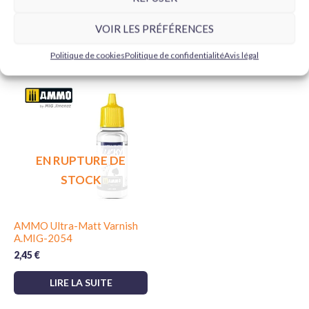
initial
actuel
AJOUTER AU PANIER
LIRE LA SUITE
était :
est :
VOIR LES PRÉFÉRENCES
2,50 €.
2,20 €.
Politique de cookies
Politique de confidentialité
Avis légal
EN RUPTURE DE
STOCK
AMMO Ultra-Matt Varnish
A.MIG-2054
2,45
€
LIRE LA SUITE