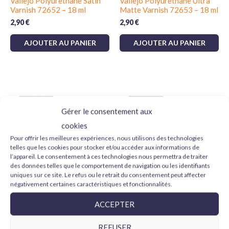
Vallejo Polyurethane Satin
Vallejo Polyurethane Ultra
Varnish 72652 – 18 ml
Matte Varnish 72653 – 18 ml
2,90
€
2,90
€
AJOUTER AU PANIER
AJOUTER AU PANIER
-12%
Gérer le consentement aux
cookies
Pour offrir les meilleures expériences, nous utilisons des technologies
telles que les cookies pour stocker et/ou accéder aux informations de
EN RUPTURE DE
l’appareil. Le consentement à ces technologies nous permettra de traiter
STOCK
des données telles que le comportement de navigation ou les identifiants
uniques sur ce site. Le refus ou le retrait du consentement peut affecter
négativement certaines caractéristiques et fonctionnalités.
AMMO Satin Varnish A.MIG-
AMMO Gloss Varnish
ACCEPTER
2056
A.MIG-2057
Le
Le
2,45
€
2,50
€
2,20
€
REFUSER
prix
prix