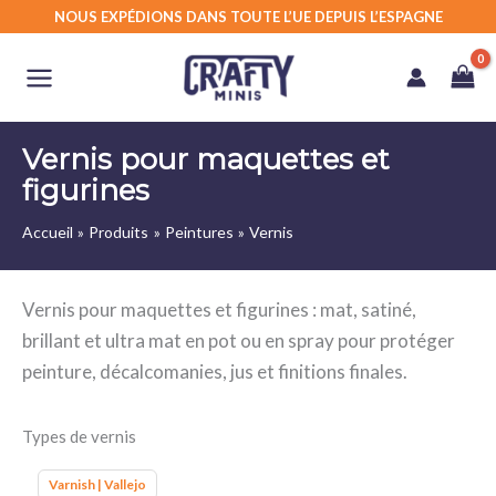
Aller
NOUS EXPÉDIONS DANS TOUTE L’UE DEPUIS L’ESPAGNE
au
contenu
Vernis pour maquettes et
figurines
Accueil
Produits
Peintures
Vernis
Vernis pour maquettes et figurines : mat, satiné,
brillant et ultra mat en pot ou en spray pour protéger
peinture, décalcomanies, jus et finitions finales.
Types de vernis
Varnish | Vallejo