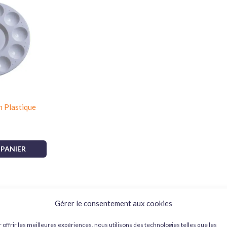
n Plastique
 PANIER
le modélisme et les figurines
Gérer le consentement aux cookies
 offrir les meilleures expériences, nous utilisons des technologies telles que les