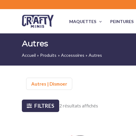
Aller
au
contenu
MAQUETTES
PEINTURES
Autres
Accueil
Produits
Accessoires
Autres
Autres | Dismoer
FILTRES
2 résultats affichés