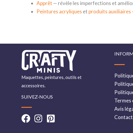
Apprêt
— révèle les imperfections et amélior
Peintures acryliques
et
produits auxiliaires
INFORM
Politiqu
Maquettes, peintures, outils et
Politiqu
accessoires.
Politiqu
SUIVEZ-NOUS
Termes e
Avis lég
Contact