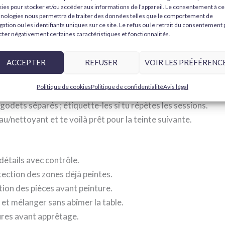
s qui facilitent la vie à l'établi :
palettes de mélange
, compte
ies pour stocker et/ou accéder aux informations de l’appareil. Le consentement à ce
nologies nous permettra de traiter des données telles que le comportement de
 table avant apprêtage et peinture.
gation ou les identifiants uniques sur ce site. Le refus ou le retrait du consentement
cter négativement certaines caractéristiques et fonctionnalités.
se pour préparer les mélanges et travailler confortablement.
ACCEPTER
REFUSER
VOIR LES PRÉFÉRENC
Politique de cookies
Politique de confidentialité
Avis légal
e pas contaminer la couleur d'origine et contrôler la dilution.
 godets séparés ; étiquette-les si tu répètes les sessions.
au/nettoyant et te voilà prêt pour la teinte suivante.
détails avec contrôle.
tection des zones déjà peintes.
ion des pièces avant peinture.
et mélanger sans abîmer la table.
tures avant apprêtage.