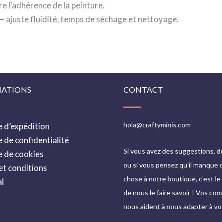
e l'adhérence de la peinture.
— ajuste fluidité, temps de séchage et nettoyage.
ATIONS
CONTACT
hola@craftyminis.com
e d’expédition
e de confidentialité
Si vous avez des suggestions, d
e de cookies
ou si vous pensez qu'il manque
t conditions
chose à notre boutique, c'est 
al
de nous le faire savoir ! Vos c
nous aident à nous adapter à vo