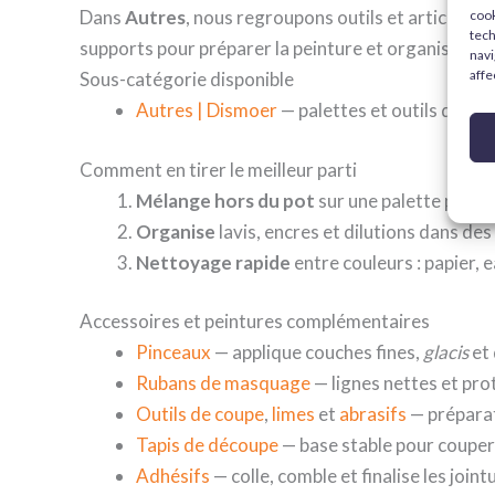
Dans
Autres
, nous regroupons outils et articles utile
cook
tech
supports pour préparer la peinture et organiser ta
navi
affe
Sous-catégorie disponible
Autres | Dismoer
— palettes et outils de ba
Comment en tirer le meilleur parti
Mélange hors du pot
sur une palette pour n
Organise
lavis, encres et dilutions dans des
Nettoyage rapide
entre couleurs : papier, e
Accessoires et peintures complémentaires
Pinceaux
— applique couches fines,
glacis
et 
Rubans de masquage
— lignes nettes et pro
Outils de coupe
,
limes
et
abrasifs
— préparat
Tapis de découpe
— base stable pour couper 
Adhésifs
— colle, comble et finalise les join