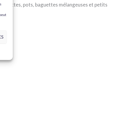
s-gouttes, pots, baguettes mélangeuses et petits
s
 peut
ES