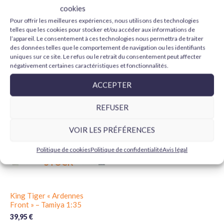
M1A2 SEP TUSK II Abrams –
M1A2 Abrams – Tamiya 1:48
cookies
Tiger Model 1:72
Pour offrir les meilleures expériences, nous utilisons des technologies
20,10
€
30,95
€
telles que les cookies pour stocker et/ou accéder aux informations de
l’appareil. Le consentement à ces technologies nous permettra de traiter
AJOUTER AU PANIER
LIRE LA SUITE
des données telles que le comportement de navigation ou les identifiants
uniques sur ce site. Le refus ou le retrait du consentement peut affecter
négativement certaines caractéristiques et fonctionnalités.
ACCEPTER
REFUSER
VOIR LES PRÉFÉRENCES
EN RUPTURE DE
Politique de cookies
Politique de confidentialité
Avis légal
STOCK
King Tiger « Ardennes
Front » – Tamiya 1:35
39,95
€