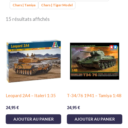
Chars | Tamiya
Chars | Tiger Model
15 résultats affichés
Leopard 2A4 – Italeri 1:35
T-34/76 1941 – Tamiya 1:48
24,95
€
24,95
€
AJOUTER AU PANIER
AJOUTER AU PANIER