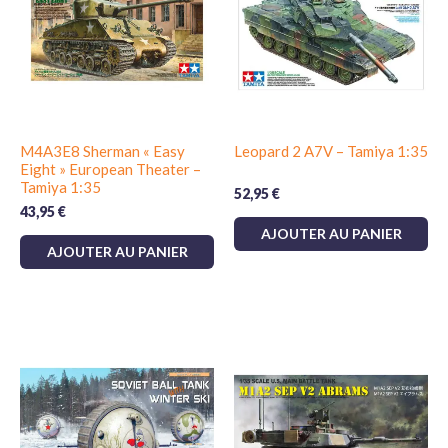
M4A3E8 Sherman « Easy
Leopard 2 A7V – Tamiya 1:35
Eight » European Theater –
Tamiya 1:35
52,95
€
43,95
€
AJOUTER AU PANIER
AJOUTER AU PANIER