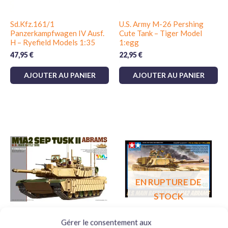
Sd.Kfz.161/1
U.S. Army M-26 Pershing
Panzerkampfwagen IV Ausf.
Cute Tank – Tiger Model
H – Ryefield Models 1:35
1:egg
47,95
€
22,95
€
AJOUTER AU PANIER
AJOUTER AU PANIER
EN RUPTURE DE
STOCK
Gérer le consentement aux