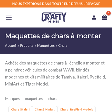
Aller
NOUS EXPÉDIONS DANS TOUTE L’UE DEPUIS L’ESPAGNE
au
contenu
Maquettes de chars à monter
Accueil
Produits
Maquettes
Chars
Achète des maquettes de chars à l'échelle à monter et
à peindre : véhicules de combat WWII, blindés
modernes et kits militaires de Tamiya, Italeri, Ryefield,
MiniArt et Tiger Model.
Marques de maquettes de chars
Chars | Italeri
Chars | Miniart
Chars | RyeField Models