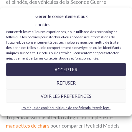
et blindés, des véhicules de la Seconde Guerre
mondiale aux modèles modernes. Kits adaptés pour
Gérer le consentement aux
travailler le montage, la peinture militaire, les effets de
cookies
vieillissement, la boue, la poussière et l’usure.
Pour offrir les meilleures expériences, nous utilisons des technologies
telles que les cookies pour stocker et/ou accéder aux informations de
l’appareil. Le consentement à ces technologies nous permettra de traiter
Échelle 1/35 :
l’une des échelles les plus
des données telles que le comportement de navigation ou les identifiants
courantes en modélisme militaire.
uniques sur ce site. Le refus ou le retrait du consentement peut affecter
négativement certaines caractéristiques et fonctionnalités.
Chars détaillés :
pièces pensées pour
reproduire formes, roues, chenilles, tourelle et
ACCEPTER
armement avec un bon niveau de détail.
REFUSER
Idéal pour le weathering :
se combinent très
bien avec apprêts, peintures militaires, lavis,
VOIR LES PRÉFÉRENCES
pigments et effets de boue ou poussière.
Politique de cookies
Politique de confidentialité
Avis légal
Tu peux aussi consulter la catégorie complète des
maquettes de chars
pour comparer Ryefield Models