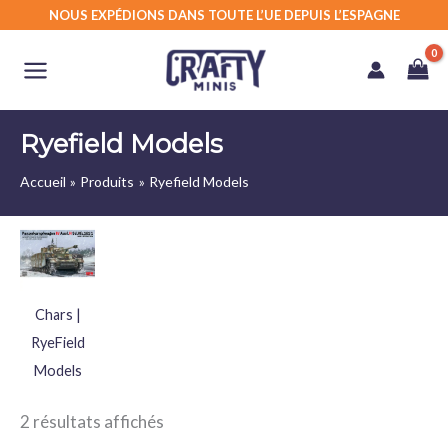
Aller
NOUS EXPÉDIONS DANS TOUTE L’UE DEPUIS L’ESPAGNE
au
contenu
Ryefield Models
Accueil
Produits
Ryefield Models
Chars |
RyeField
Models
2 résultats affichés