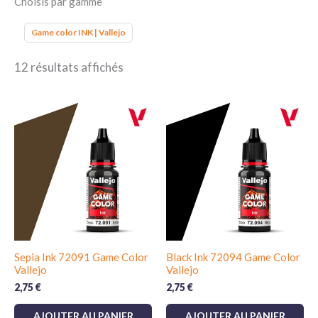
Choisis par gamme
Game color INK | Vallejo
12 résultats affichés
Sepia Ink 72091 Game Color
Black Ink 72094 Game Color
Vallejo
Vallejo
2,75
€
2,75
€
AJOUTER AU PANIER
AJOUTER AU PANIER