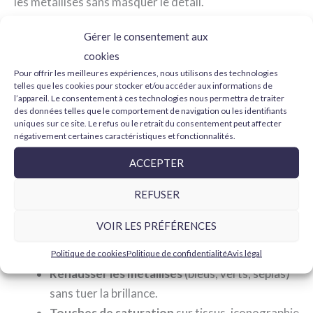
les métallisés sans masquer le détail.
Gamme disponible
Gérer le consentement aux
Game Color INK | Vallejo
– encres acryliques en
cookies
flacon compte-gouttes (18 ml) pour ombrer,
Pour offrir les meilleures expériences, nous utilisons des technologies
intensifier les tons et créer des effets de
telles que les cookies pour stocker et/ou accéder aux informations de
lumière sur figurines et maquettes.
l’appareil. Le consentement à ces technologies nous permettra de traiter
des données telles que le comportement de navigation ou les identifiants
uniques sur ce site. Le refus ou le retrait du consentement peut affecter
À quoi servent les encres ?
négativement certaines caractéristiques et fonctionnalités.
Ombrer et tracer
panels, plis et recoins avec
ACCEPTER
contrôle.
REFUSER
Glacis
pour des transitions douces sans perdre
de volume.
VOIR LES PRÉFÉRENCES
Filtres de couleur
qui unifient et enrichissent le
ton de base.
Politique de cookies
Politique de confidentialité
Avis légal
Rehausser les métallisés
(bleus, verts, sépias)
sans tuer la brillance.
Touches de saturation
sur tissus, iconographie