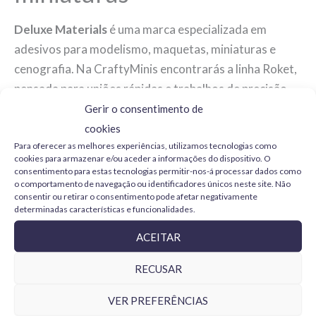
Deluxe Materials
é uma marca especializada em
adesivos para modelismo, maquetas, miniaturas e
cenografia. Na CraftyMinis encontrarás a linha Roket,
pensada para uniões rápidas e trabalhos de precisão.
Gerir o consentimento de
Que adesivo Deluxe
cookies
Materials escolher
Para oferecer as melhores experiências, utilizamos tecnologias como
cookies para armazenar e/ou aceder a informações do dispositivo. O
consentimento para estas tecnologias permitir-nos-á processar dados como
o comportamento de navegação ou identificadores únicos neste site. Não
Roket Hot:
cianoacrilato muito fluido para
consentir ou retirar o consentimento pode afetar negativamente
juntas finas, peças pequenas e aplicações onde
determinadas características e funcionalidades.
importa uma penetração rápida.
ACEITAR
Roket Rapid:
opção equilibrada para montagem
geral, com um pouco mais de corpo e boa
RECUSAR
velocidade de secagem.
VER PREFERÊNCIAS
Roket Max:
adesivo de maior viscosidade para