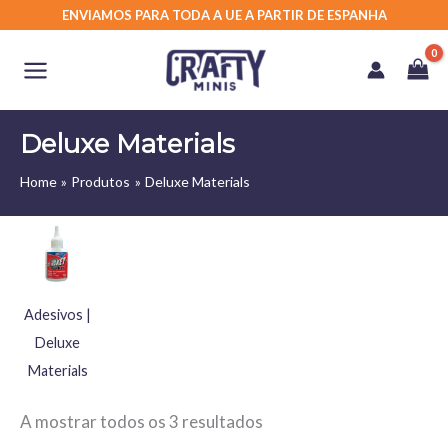
Skip
ENVIAMOS PARA TODA A UE A PARTIR DE ESPANHA
to
content
Deluxe Materials
Home
Produtos
Deluxe Materials
Adesivos |
Deluxe
Materials
A mostrar todos os 3 resultados