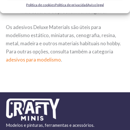
uniões com mais folga, peças que precisam de
Política de cookies
Política de privacidad
Aviso legal
mais controlo ou preenchimento ligeiro.
Os adesivos Deluxe Materials são úteis para
modelismo estático, miniaturas, cenografia, resina,
metal, madeira e outros materiais habituais no hobby.
Para outras opções, consulta também a categoria
adesivos para modelismo
.
Modelos e pinturas, ferramentas e acessórios.