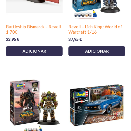
Battleship Bismarck – Revell
Revell – Lich King: World of
1:700
Warcraft 1/16
23,95
€
37,95
€
ADICIONAR
ADICIONAR