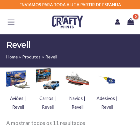
Skip
ENVIAMOS PARA TODA A UE A PARTIR DE ESPANHA
to
content
Revell
Home
Produtos
Revell
Aviões |
Carros |
Navios |
Adesivos |
Revell
Revell
Revell
Revell
A mostrar todos os 11 resultados