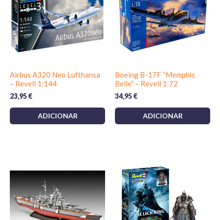
Airbus A320 Neo Lufthansa
Boeing B-17F “Memphis
– Revell 1:144
Belle” – Revell 1:72
23,95
€
34,95
€
ADICIONAR
ADICIONAR