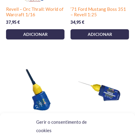
Revell – Orc Thrall: World of
’71 Ford Mustang Boss 351
Warcraft 1/16
– Revell 1:25
37,95
€
34,95
€
ADICIONAR
ADICIONAR
Gerir o consentimento de
Revell Contacta
Revell Contacta
cookies
Professional Mini Plastic
Professional Plastic Cement