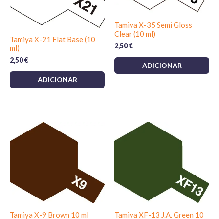
Tamiya X-35 Semi Gloss
Clear (10 ml)
Tamiya X-21 Flat Base (10
2,50
€
ml)
2,50
€
ADICIONAR
ADICIONAR
Tamiya X-9 Brown 10 ml
Tamiya XF-13 J.A. Green 10