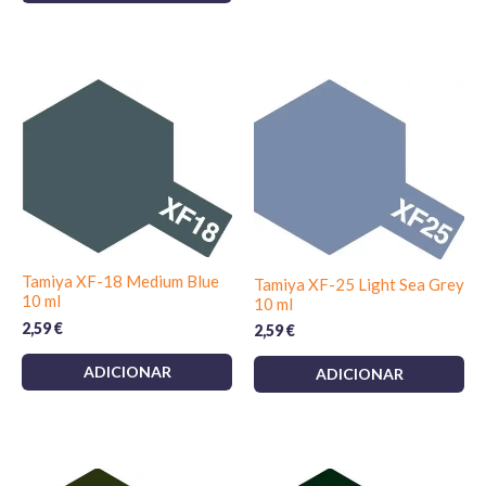
Tamiya XF-18 Medium Blue
Tamiya XF-25 Light Sea Grey
10 ml
10 ml
2,59
€
2,59
€
ADICIONAR
ADICIONAR