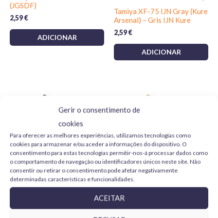
(JGSDF)
Tamiya XF-75 IJN Gray (Kure
2,59
€
Arsenal) – Gris IJN Kure
2,59
€
ADICIONAR
ADICIONAR
Gerir o consentimento de
cookies
Para oferecer as melhores experiências, utilizamos tecnologias como
cookies para armazenar e/ou aceder a informações do dispositivo. O
consentimento para estas tecnologias permitir-nos-á processar dados como
o comportamento de navegação ou identificadores únicos neste site. Não
consentir ou retirar o consentimento pode afetar negativamente
determinadas características e funcionalidades.
Tamiya XF-77 IJN Gray
Tamiya XF-78 Wooden Deck
(Sasebo Arsenal)
Tan 10 ml
ACEITAR
2,59
€
2,59
€