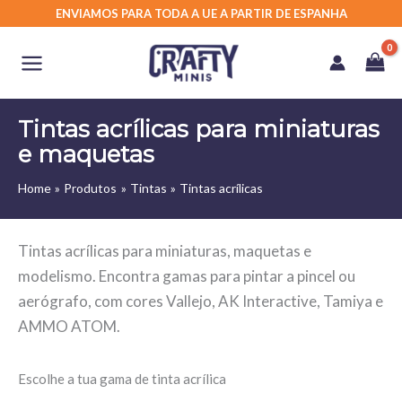
Skip
ENVIAMOS PARA TODA A UE A PARTIR DE ESPANHA
to
content
Tintas acrílicas para miniaturas
e maquetas
Home
Produtos
Tintas
Tintas acrílicas
Tintas acrílicas para miniaturas, maquetas e
modelismo. Encontra gamas para pintar a pincel ou
aerógrafo, com cores Vallejo, AK Interactive, Tamiya e
AMMO ATOM.
Escolhe a tua gama de tinta acrílica