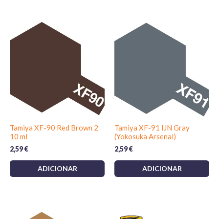
Tamiya XF-90 Red Brown 2
Tamiya XF-91 IJN Gray
10 ml
(Yokosuka Arsenal)
2,59
€
2,59
€
ADICIONAR
ADICIONAR