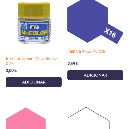
Tamiya X-16 Purple
Interior Green Mr. Color C-
027
2,59
€
3,00
€
ADICIONAR
ADICIONAR