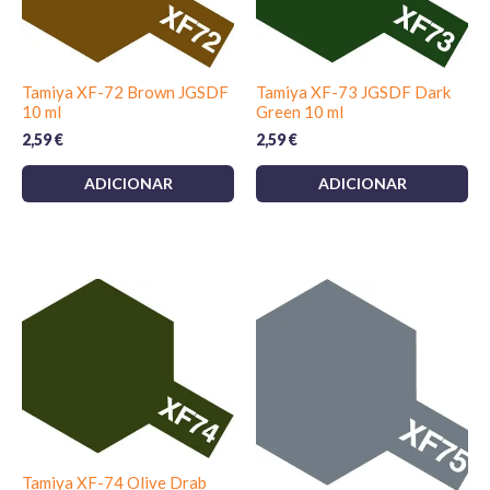
Tamiya XF-72 Brown JGSDF
Tamiya XF-73 JGSDF Dark
10 ml
Green 10 ml
2,59
€
2,59
€
ADICIONAR
ADICIONAR
Tamiya XF-74 Olive Drab