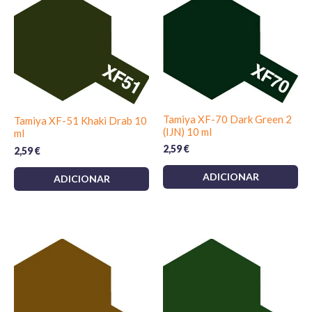
Tamiya XF-70 Dark Green 2
Tamiya XF-51 Khaki Drab 10
(IJN) 10 ml
ml
2,59
€
2,59
€
ADICIONAR
ADICIONAR