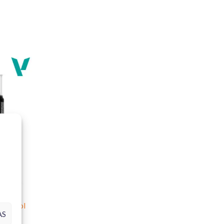
iforme.
a
política de envio
.
e deseja um acabamento com presença e definição clara
ence à série X (acabamento brilhante) concebida para
, resina e madeira; a sua viscosidade controlada
niforme, preservando rebites, linhas de painel e
amadas finas tanto com pincel como com aerógrafo, com
mento e aplicação segura de decalques.
porciona um acabamento limpo e consistente em
eículos militares na escala
1/35
é prático para
rnizadas; em aeronaves nas escalas
1/48–1/72
funciona
onentes internos que requerem brilho controlado e
 Aerosol
AS