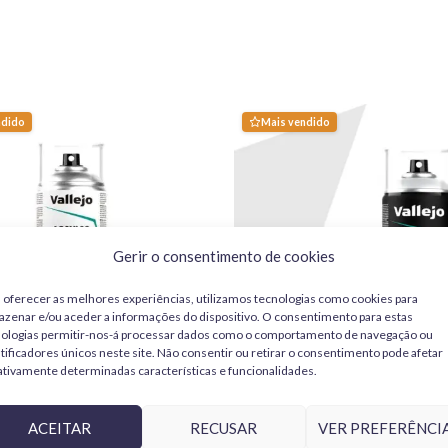
partes visíveis uma aparência elegante e un
a encomenda esteja em stock.
Para mais informações, consulte a noss
Destaca-se em interiores e detalhes onde s
sob luz direta.
ndido
Mais vendido
A referência
Tamiya X-9 Brown 10 ml
pert
modelismo em escala
em plástico estireno
promove um nivelamento suave e cobertura u
detalhes finos, permitindo trabalhar em c
tempos de secagem adequados para mascara
Gerir o consentimento de cookies
Uso em modelos e escalas comuns
 oferecer as melhores experiências, utilizamos tecnologias como cookies para
Em modelos automóveis na escala
1/24
pro
zenar e/ou aceder a informações do dispositivo. O consentimento para estas
nologias permitir-nos-á processar dados como o comportamento de navegação ou
tabuleiros, painéis e partes interiores; em v
tificadores únicos neste site. Não consentir ou retirar o consentimento pode afetar
ferramentas, acessórios e superfícies enve
tivamente determinadas características e funcionalidades.
de forma fiável em áreas do cockpit e comp
rniz Acrílico Mate 28531
Vallejo Imprimación Gris 28011
uma base uniforme.
ACEITAR
RECUSAR
VER PREFERÊNCI
00 ml
400 ml