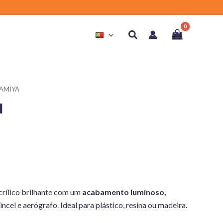
Search
TAMIYA
l
Acrílico brilhante com um
acabamento luminoso,
pincel e aerógrafo. Ideal para plástico, resina ou madeira.