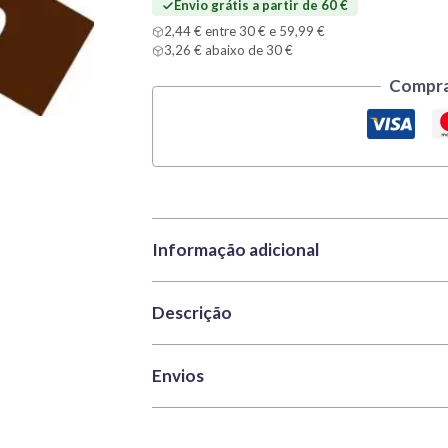
Envio grátis a partir de 60 €
ml
2,44 € entre 30 € e 59,99 €
3,26 € abaixo de 30 €
Compra
Informação adicional
Descrição
Marca
Tamiya
Categorias
Tintas
,
Tintas acrí
Tamiya X-9 Brown 10 ml – tinta ac
Envios
REF
TAM81509
Cor
Castanho
Tamiya X-9 Brown 10 ml
apresenta um tom
Prazos de processamento e envio
: e
Volumen
10ml