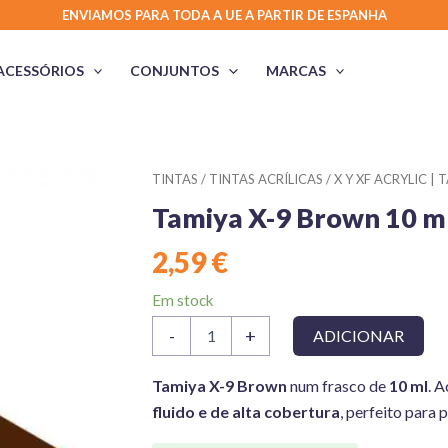
ENVIAMOS PARA TODA A UE A PARTIR DE ESPANHA
ACESSÓRIOS
CONJUNTOS
MARCAS
TINTAS
/
TINTAS ACRÍLICAS
/
X Y XF ACRYLIC | 
Tamiya X-9 Brown 10 m
2,59
€
Em stock
Quantidade
-
+
ADICIONAR
de
Tamiya
X-
Tamiya X-9 Brown
num frasco de
10 ml
. 
9
fluido e de alta cobertura
, perfeito para 
Brown
10