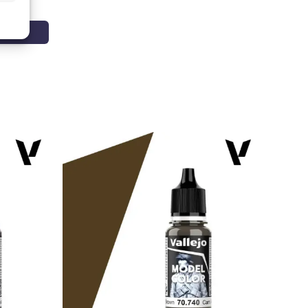
ão de
1:1
com Tamiya X-20A e ajuste conforme o
I), aplicando passagens curtas para evitar acumulação
aplique sem trabalhar excessivamente a área e, se desejar,
ador para melhorar o nivelamento; entre camadas,
r os detalhes da superfície do modelo.
a X-9 Brown 10 ml
necessita de uma base adequada:
ntes, ajuste a seco, limpe as juntas e aplique um
 o brilho percebido, enquanto o
primário cinzento
igeiro micro-lixamento posterior melhora a adesão e
r completamente curado, pode selá-lo com verniz
ante para integrar decalques, acetinado para