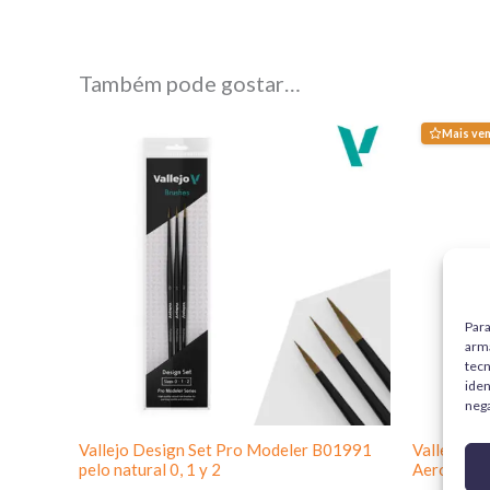
Também pode gostar…
Mais ve
Para
arma
tec
iden
nega
Vallejo Design Set Pro Modeler B01991
Vallejo Ba
pelo natural 0, 1 y 2
Aerosol 4