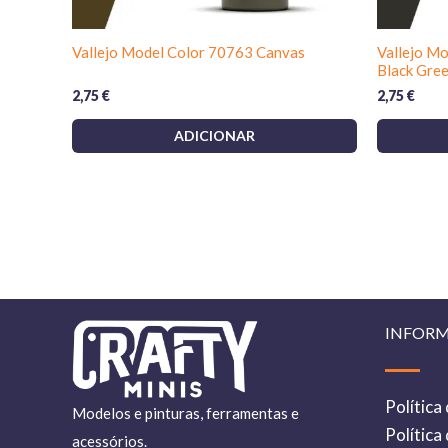
Vallejo Model Color 70763 Canvas
Vallejo M
Black Gre
2,75
€
2,75
€
ADICIONAR
INFOR
Política
Modelos e pinturas, ferramentas e
Política
acessórios.