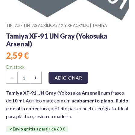
TINTAS
/
TINTAS ACRÍLICAS
/
X Y XF ACRYLIC | TAMIYA
Tamiya XF-91 IJN Gray (Yokosuka
Arsenal)
2,59
€
Em stock
Quantidade
-
+
ADICIONAR
de
Tamiya
XF-
Tamiya XF-91 IJN Gray (Yokosuka Arsenal)
num frasco
91
de
10 ml
. Acrílico mate com um
acabamento plano, fluido
IJN
e de alta cobertura
, perfeito para pincel e aerógrafo. Ideal
Gray
para plástico, resina ou madeira.
(Yokosuka
Arsenal)
Envio grátis a partir de 60 €