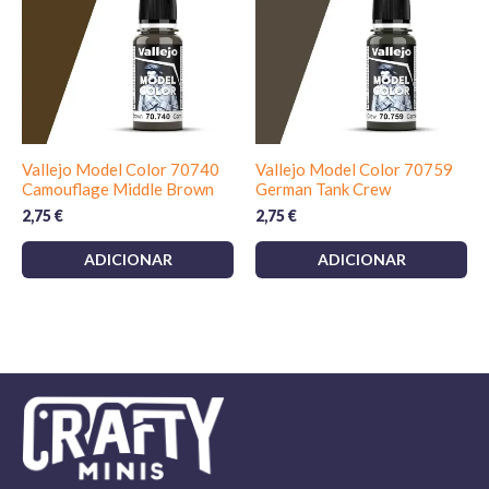
Acabamentos, vernizes e compatibilidade
Depois de o
Tamiya XF-91 IJN Gray (Yokosuka Arsenal)
10 ml
estar completamente curado, pode selá-lo com verniz
dependendo do resultado final que deseja: mate para
preservar o seu carácter táctico, acetinado para ajudar a
Vallejo Model Color 70740
Vallejo Model Color 70759
integrar decalques, ou brilhante antes da aplicação de
Camouflage Middle Brown
German Tank Crew
decalques; explore a nossa gama de
tintas e vernizes para
2,75
€
2,75
€
kits de modelos
para escolher a melhor opção; após o
ADICIONAR
ADICIONAR
verniz, aplique lavagens, linhas de painel e efeitos de
envelhecimento, permitindo tempos de cura adequados
para evitar a descolagem da tinta.
Dicas práticas de modelismo
Camadas finas e sucessivas:
priorize várias
passagens leves para evitar perder detalhes finos.
Mascaramento seguro:
use fita de