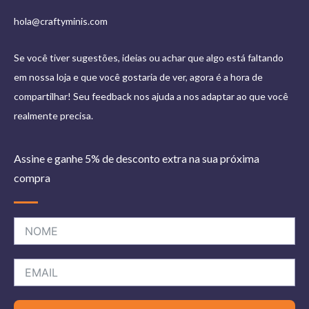
combinar
Tamiya XF-91 IJN Gray (Yokosuka Arsenal) 10
hola@craftyminis.com
ml
com primários, vernizes ou outras cores, envie-nos uma
mensagem e teremos todo o gosto em aconselhá-lo.
Se você tiver sugestões, ideias ou achar que algo está faltando
em nossa loja e que você gostaria de ver, agora é a hora de
compartilhar! Seu feedback nos ajuda a nos adaptar ao que você
realmente precisa.
Assine e ganhe 5% de desconto extra na sua próxima
compra