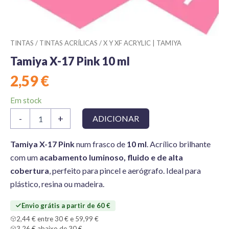
TINTAS
/
TINTAS ACRÍLICAS
/
X Y XF ACRYLIC | TAMIYA
Tamiya X-17 Pink 10 ml
2,59
€
Em stock
Quantidade
-
+
ADICIONAR
de
Tamiya
X-
Tamiya X-17 Pink
num frasco de
10 ml
. Acrílico brilhante
17
com um
acabamento luminoso, fluido e de alta
Pink
cobertura
, perfeito para pincel e aerógrafo. Ideal para
10
plástico, resina ou madeira.
ml
Envio grátis a partir de 60 €
2,44 € entre 30 € e 59,99 €
3,26 € abaixo de 30 €