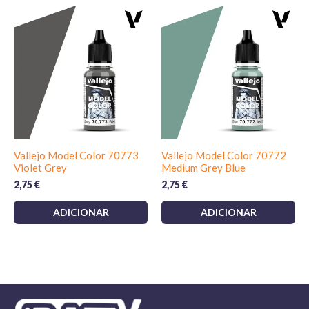
Vallejo Model Color 70773
Vallejo Model Color 70772
Violet Grey
Medium Grey Blue
2,75
€
2,75
€
ADICIONAR
ADICIONAR