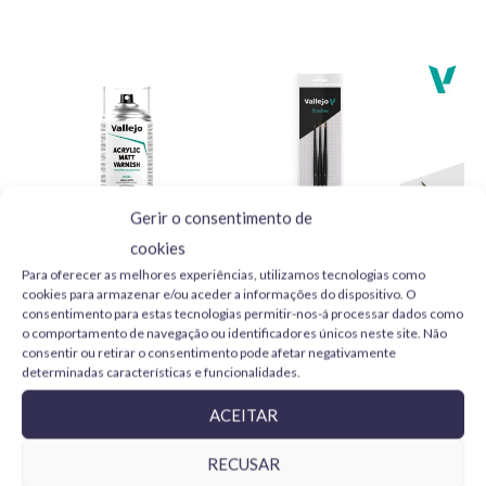
Escolha Tamiya X19 para os seus projetos de modelismo e
alcance resultados profissionais. Dê vida aos seus modelos,
miniaturas e criações com a qualidade incomparável da
Tamiya!
Gerir o consentimento de
cookies
Para oferecer as melhores experiências, utilizamos tecnologias como
Vallejo Barniz Acrílico Mate
Vallejo Design Set Pro
cookies para armazenar e/ou aceder a informações do dispositivo. O
28531 Aerosol 400 ml
Modeler B01991 pelo
consentimento para estas tecnologias permitir-nos-á processar dados como
natural 0, 1 y 2
o comportamento de navegação ou identificadores únicos neste site. Não
11,95
€
consentir ou retirar o consentimento pode afetar negativamente
24,95
€
determinadas características e funcionalidades.
ADICIONAR
ADICIONAR
ACEITAR
RECUSAR