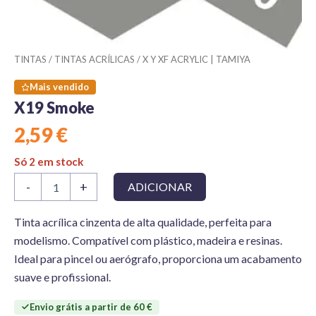
TINTAS
/
TINTAS ACRÍLICAS
/
X Y XF ACRYLIC | TAMIYA
Mais vendido
X19 Smoke
2,59
€
Só 2 em stock
Quantidade
-
+
ADICIONAR
de
X19
Smoke
Tinta acrílica cinzenta de alta qualidade, perfeita para
modelismo. Compatível com plástico, madeira e resinas.
Ideal para pincel ou aerógrafo, proporciona um acabamento
suave e profissional.
Envio grátis a partir de 60 €