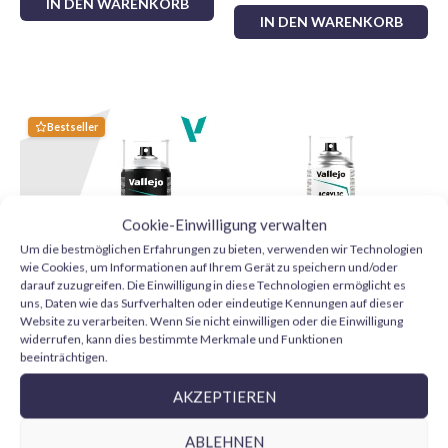
IN DEN WARENKORB
Harze und Polystyrolschaum
IN DEN WARENKORB
Finish:
Glatt und makellos
Wählen Sie Tamiya X19 für Ihre Modellbauprojekte und
erzielen Sie professionelle Ergebnisse. Erwecken Sie Ihre
Bestseller
Modelle, Miniaturen und Kreationen mit der
unvergleichlichen Qualität von Tamiya zum Leben!
Cookie-Einwilligung verwalten
Um die bestmöglichen Erfahrungen zu bieten, verwenden wir Technologien
wie Cookies, um Informationen auf Ihrem Gerät zu speichern und/oder
darauf zuzugreifen. Die Einwilligung in diese Technologien ermöglicht es
uns, Daten wie das Surfverhalten oder eindeutige Kennungen auf dieser
Website zu verarbeiten. Wenn Sie nicht einwilligen oder die Einwilligung
Vallejo Imprimación Gris
Vallejo Barniz Acrílico Mate
widerrufen, kann dies bestimmte Merkmale und Funktionen
28011 Aerosol 400 ml
28531 Aerosol 400 ml
beeinträchtigen.
11,75
€
11,95
€
AKZEPTIEREN
IN DEN WARENKORB
IN DEN WARENKORB
ABLEHNEN