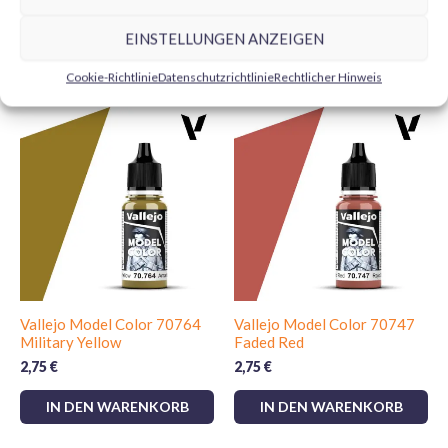
EINSTELLUNGEN ANZEIGEN
Ähnliche Produkte
Cookie-Richtlinie
Datenschutzrichtlinie
Rechtlicher Hinweis
Vallejo Model Color 70764
Vallejo Model Color 70747
Military Yellow
Faded Red
2,75
€
2,75
€
IN DEN WARENKORB
IN DEN WARENKORB