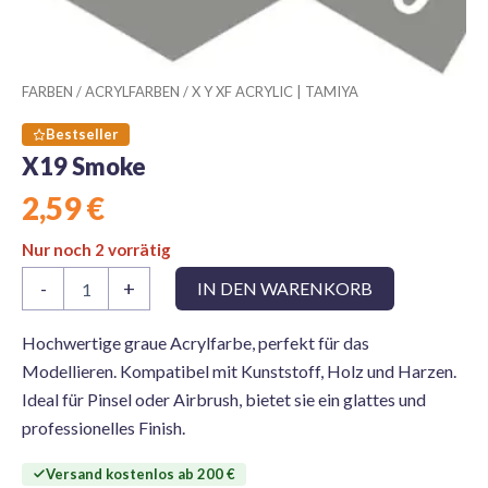
FARBEN
/
ACRYLFARBEN
/
X Y XF ACRYLIC | TAMIYA
Bestseller
X19 Smoke
2,59
€
Nur noch 2 vorrätig
X19
-
+
IN DEN WARENKORB
Smoke
Menge
Hochwertige graue Acrylfarbe, perfekt für das
Modellieren. Kompatibel mit Kunststoff, Holz und Harzen.
Ideal für Pinsel oder Airbrush, bietet sie ein glattes und
professionelles Finish.
Versand kostenlos ab 200 €