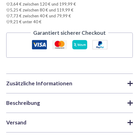
3,64 € zwischen 120 € und 199,99 €
5,25 € zwischen 80 € und 119,99 €
7,73 € zwischen 40 € und 79,99 €
9,21 € unter 40 €
Garantiert sicherer Checkout
Zusätzliche Informationen
Beschreibung
Marke
Tamiya
Acrylfarben
,
Farben
,
X y XF
Kategorien
Acrylic | Tamiya
Tamiya X19 Smoke ist eine vielseitige, leicht anzuwendende
Versand
Acrylfarbe, perfekt für Modellbauer und
Artikelnummer
TAM81519
Hobbyenthusiasten. Hergestellt mit wasserlöslichen