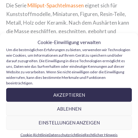
Die Serie
Milliput-Spachtelmassen
eignet sich für
Kunststoffmodelle, Miniaturen, Figuren, Resin-Teile,
Metall, Holz oder Keramik. Nach dem Aushärten kann
die Masse geschliffen, geschnitten, gebohrt und
bemalt werden, was sie zu einem vielseitigen Material
Cookie-Einwilligung verwalten
für Modellbauer und Bastler macht.
Um die bestmöglichen Erfahrungen zu bieten, verwenden wir Technologien
wie Cookies, um Informationen auf Ihrem Gerät zu speichern und/oder
darauf zuzugreifen. Die Einwilligung in diese Technologien ermöglicht es
Einsatzmöglichkeiten von Milliput im Modellbau
uns, Daten wie das Surfverhalten oder eindeutige Kennungen auf dieser
Website zu verarbeiten. Wenn Sie nicht einwilligen oder die Einwilligung
Milliput kann zum Füllen von Fugen, Korrigieren von
widerrufen, kann dies bestimmte Merkmale und Funktionen
Unebenheiten, Modellieren kleiner Teile, Erzeugen von
beeinträchtigen.
Texturen, Reparieren beschädigter Elemente oder
AKZEPTIEREN
Umbauen von Miniaturen und Modellen verwendet
ABLEHNEN
werden. Auch für Dioramen, Geländebasen,
individuelle Figuren und Restaurierungsprojekte ist es
EINSTELLUNGEN ANZEIGEN
eine gute Wahl.
Cookie-Richtlinie
Datenschutzrichtlinie
Rechtlicher Hinweis