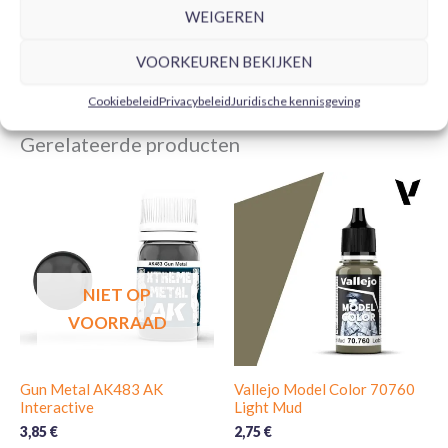
TOEVOEGEN AAN
TOEVOEGEN AAN
WEIGEREN
WINKELWAGEN
WINKELWAGEN
VOORKEUREN BEKIJKEN
Cookiebeleid
Privacybeleid
Juridische kennisgeving
Gerelateerde producten
NIET OP
VOORRAAD
Gun Metal AK483 AK
Vallejo Model Color 70760
Interactive
Light Mud
3,85
€
2,75
€