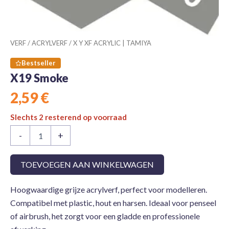
VERF
/
ACRYLVERF
/
X Y XF ACRYLIC | TAMIYA
Bestseller
X19 Smoke
2,59
€
Slechts 2 resterend op voorraad
X19
-
+
Smoke
aantal
TOEVOEGEN AAN WINKELWAGEN
Hoogwaardige grijze acrylverf, perfect voor modelleren.
Compatibel met plastic, hout en harsen. Ideaal voor penseel
of airbrush, het zorgt voor een gladde en professionele