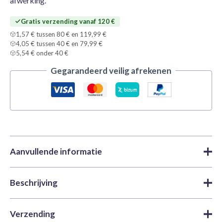
afwerking.
Gratis verzending vanaf 120 €
1,57 € tussen 80 € en 119,99 €
4,05 € tussen 40 € en 79,99 €
5,54 € onder 40 €
Gegarandeerd veilig afrekenen
Aanvullende informatie
Beschrijving
Merk
Tamiya
Acrylverf
,
Verf
,
X y XF Acrylic |
Categorieën
Tamiya
Tamiya X19 Smoke is een veelzijdige, gemakkelijk aan te
Verzending