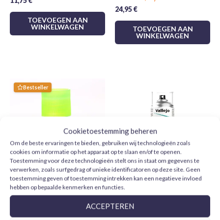
11,75
€
24,95
€
harsen en polystyreen schuim
TOEVOEGEN AAN
WINKELWAGEN
Afwerking:
Glad en vlekkeloos
TOEVOEGEN AAN
WINKELWAGEN
Kies Tamiya X19 voor je modelbouwprojecten en bereik
professionele resultaten. Breng je modellen, miniaturen en
creaties tot leven met de ongeëvenaarde kwaliteit van
Bestseller
Tamiya!
Cookietoestemming beheren
Om de beste ervaringen te bieden, gebruiken wij technologieën zoals
cookies om informatie op het apparaat op te slaan en/of te openen.
Toestemming voor deze technologieën stelt ons in staat om gegevens te
verwerken, zoals surfgedrag of unieke identificatoren op deze site. Geen
toestemming geven of toestemming intrekken kan een negatieve invloed
Tamiya Extra Thin Cement
Vallejo Barniz Acrílico Mate
hebben op bepaalde kenmerken en functies.
Quick-Setting 87182 40 ml
28531 Aerosol 400 ml
ACCEPTEREN
5,99
€
11,95
€