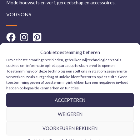
Modelbouwsets en verf, gereedschap en accessoires.
VOLG ONS
INFORMATIE
Cookietoestemming beheren
Om de beste ervaringen te bieden, gebruiken wij technologieën zoals
cookies om informatie op het apparaat op te slaan en/of te openen.
Toestemming voor deze technologieën stelt ons in staat om gegevens te
Verzendbeleid
verwerken, zoals surfgedrag of unieke identificatoren op deze site. Geen
Privacybeleid
toestemming geven of toestemming intrekken kan een negatieve invloed
hebben op bepaalde kenmerken en functies.
Cookiebeleid
Algemene voorwaarden
ACCEPTEREN
Juridische kennisgeving
WEIGEREN
Contact
CONTACT
VOORKEUREN BEKIJKEN