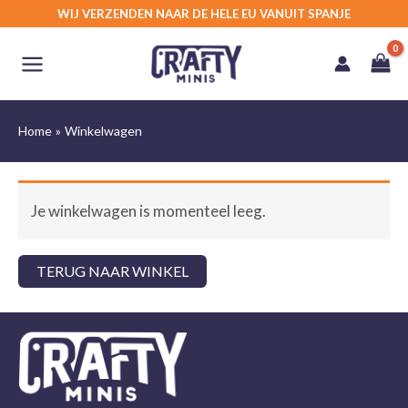
Ga
WIJ VERZENDEN NAAR DE HELE EU VANUIT SPANJE
naar
de
inhoud
Home
Winkelwagen
Je winkelwagen is momenteel leeg.
TERUG NAAR WINKEL