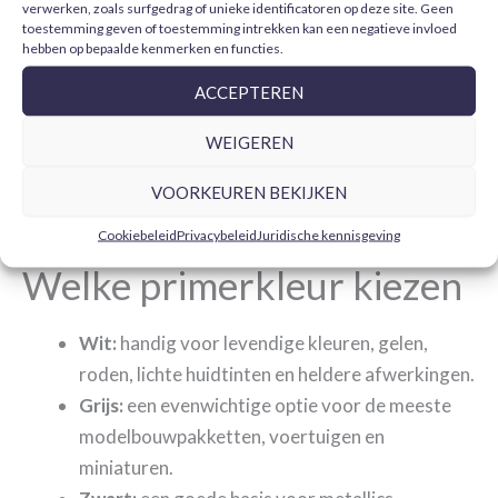
Primers voor
verwerken, zoals surfgedrag of unieke identificatoren op deze site. Geen
modelbouwpakketten en
toestemming geven of toestemming intrekken kan een negatieve invloed
hebben op bepaalde kenmerken en functies.
miniaturen
ACCEPTEREN
De
primer voor modelbouwpakketten en miniaturen
WEIGEREN
bereidt het oppervlak voor het schilderen voor,
verbetert de hechting van de verf en helpt montage-
VOORKEUREN BEKIJKEN
onvolkomenheden, naden of matlijnen op te sporen.
Cookiebeleid
Privacybeleid
Juridische kennisgeving
Welke primerkleur kiezen
Wit:
handig voor levendige kleuren, gelen,
roden, lichte huidtinten en heldere afwerkingen.
Grijs:
een evenwichtige optie voor de meeste
modelbouwpakketten, voertuigen en
miniaturen.