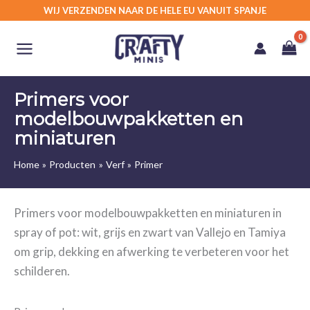
Ga
WIJ VERZENDEN NAAR DE HELE EU VANUIT SPANJE
naar
de
inhoud
Primers voor
modelbouwpakketten en
miniaturen
Home
Producten
Verf
Primer
Primers voor modelbouwpakketten en miniaturen in
spray of pot: wit, grijs en zwart van Vallejo en Tamiya
om grip, dekking en afwerking te verbeteren voor het
schilderen.