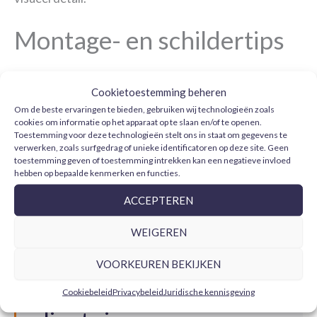
Montage- en schildertips
Voor een goed resultaat bij militaire vliegtuigen is het
Cookietoestemming beheren
aan te raden de romp­verbindingen goed voor te
Om de beste ervaringen te bieden, gebruiken wij technologieën zoals
bereiden, cockpit en transparante zones te maskeren,
cookies om informatie op het apparaat op te slaan en/of te openen.
een fijne primer aan te brengen en de camouflage in
Toestemming voor deze technologieën stelt ons in staat om gegevens te
verwerken, zoals surfgedrag of unieke identificatoren op deze site. Geen
gecontroleerde lagen te bewerken. Je kunt de
toestemming geven of toestemming intrekken kan een negatieve invloed
hebben op bepaalde kenmerken en functies.
bestelling aanvullen met
maskeertape
,
primers
en
vernissen
.
ACCEPTEREN
WEIGEREN
Veelgestelde vragen
VOORKEUREN BEKIJKEN
over militaire
Cookiebeleid
Privacybeleid
Juridische kennisgeving