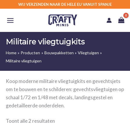
Ga
WIJ VERZENDEN NAAR DE HELE EU VANUIT SPANJE
naar
de
inhoud
Militaire vliegtuigkits
Home
Producten
Bouwpakketten
Vliegtuigen
Militaire vliegtuigen
Koop moderne militaire vliegtuigkits en gevechtsjets
om te bouwen en te schilderen: gevechtsvliegtuigen op
schaal 1/72 en 1/48 met decals, landingsgestel en
gedetailleerde onderdelen.
Toont alle 2 resultaten