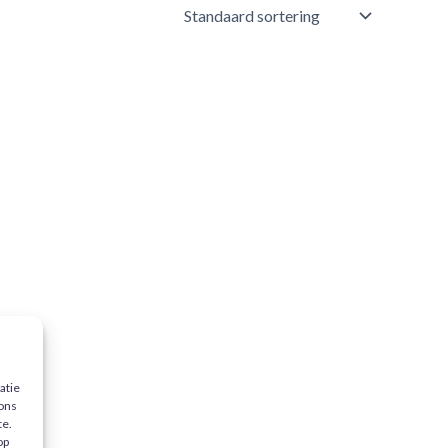
atie
 ons
te.
op