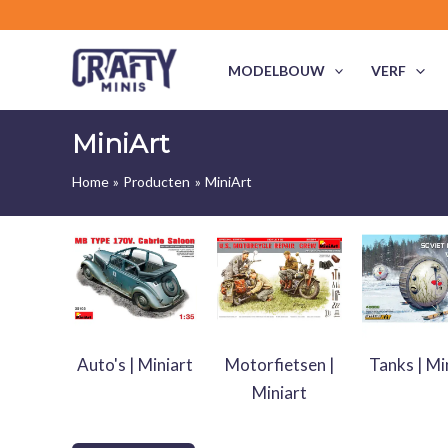
Ga
naar
de
MODELBOUW
VERF
inhoud
MiniArt
Home
Producten
MiniArt
Auto's | Miniart
Motorfietsen |
Tanks | Mi
Miniart