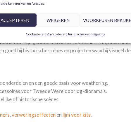
alde kenmerken en functies.
ACCEPTEREN
WEIGEREN
VOORKEUREN BEKIJK
Cookiebeleid
Privacybeleid
Juridische kennisgeving
uw voor zijn gedetailleerde kits op schaal 1/35, met name m
goed bij historische scènes en projecten waarbij visueel deta
ne onderdelen en een goede basis voor weathering.
ccessoires voor Tweede Wereldoorlog-diorama’s.
elijke of historische scènes.
mers
,
verwerings­effecten
en
lijm voor kits
.