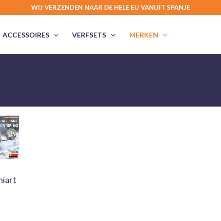
WIJ VERZENDEN NAAR DE HELE EU VANUIT SPANJE
ACCESSOIRES
VERFSETS
MERKEN
niart