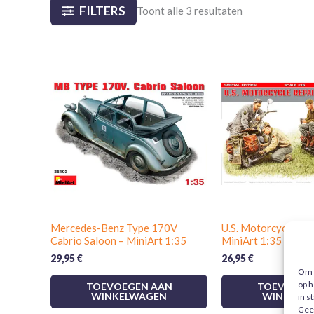
FILTERS
Toont alle 3 resultaten
Mercedes-Benz Type 170V
U.S. Motorcycle Rep
Cabrio Saloon – MiniArt 1:35
MiniArt 1:35
29,95
€
26,95
€
Om d
op h
TOEVOEGEN AAN
TOEVOEGE
WINKELWAGEN
WINKELW
in s
Gee