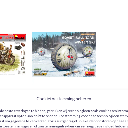
air Crew –
Soviet Ball Tank with Winter Ski –
MiniArt 1:35
Cookietoestemming beheren
34,50
€
e beste ervaringen te bieden, gebruiken wij technologieën zoals cookies om inform
et apparaat op te slaan en/of te openen. Toestemming voor deze technologieën stelt
N AAN
TOEVOEGEN AAN
AGEN
WINKELWAGEN
taat om gegevens te verwerken, zoals surfgedrag of unieke identificatoren op deze si
n toestemming geven of toestemming intrekken kan een negatieve invloed hebben 