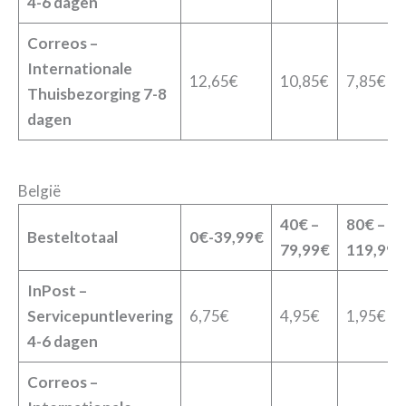
4-6 dagen
Correos –
Internationale
12,65€
10,85€
7,85€
Thuisbezorging 7-8
dagen
België
40€ –
80€ –
Besteltotaal
0€-39,99€
79,99€
119,99€
InPost –
Servicepuntlevering
6,75€
4,95€
1,95€
4-6 dagen
Correos –