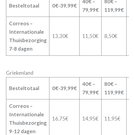
40€ –
80€ –
12
Besteltotaal
0€-39,99€
79,99€
119,99€
19
Correos –
Internationale
13,30€
11,50€
8,50€
6,
Thuisbezorging
7-8 dagen
Griekenland
40€ –
80€ –
12
Besteltotaal
0€-39,99€
79,99€
119,99€
19
Correos –
Internationale
16,75€
14,95€
11,95€
9,
Thuisbezorging
9-12 dagen