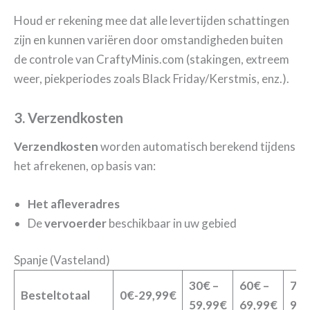
Houd er rekening mee dat alle levertijden schattingen
zijn en kunnen variëren door omstandigheden buiten
de controle van CraftyMinis.com (stakingen, extreem
weer, piekperiodes zoals Black Friday/Kerstmis, enz.).
3. Verzendkosten
Verzendkosten
worden automatisch berekend tijdens
het afrekenen, op basis van:
Het afleveradres
De
vervoerder
beschikbaar in uw gebied
Spanje (Vasteland)
30€ –
60€ –
70€
Besteltotaal
0€-29,99€
59,99€
69,99€
99,