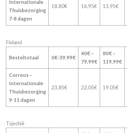
Internationale
18,80€
16,95€
13,95€
12
Thuisbezorging
7-8 dagen
Finland
40€ –
80€ –
12
Besteltotaal
0€-39,99€
79,99€
119,99€
19
Correos –
Internationale
23,85€
22,05€
19,05€
17
Thuisbezorging
9-11 dagen
Tsjechië