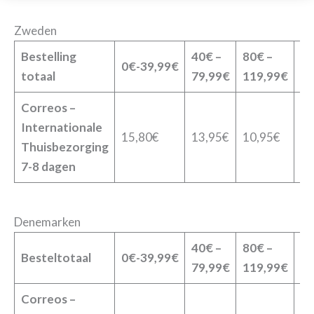
Zweden
Bestelling
40€ –
80€ –
12
0€-39,99€
totaal
79,99€
119,99€
19
Correos –
Internationale
15,80€
13,95€
10,95€
9,
Thuisbezorging
7-8 dagen
Denemarken
40€ –
80€ –
12
Besteltotaal
0€-39,99€
79,99€
119,99€
19
Correos –