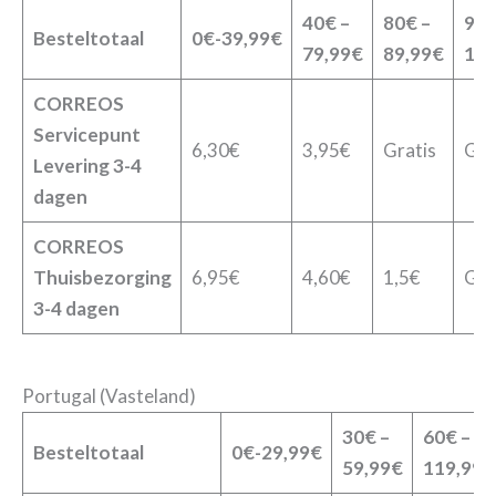
40€ –
80€ –
90€
Besteltotaal
0€-39,99€
79,99€
89,99€
119
CORREOS
Servicepunt
6,30€
3,95€
Gratis
Gra
Levering
3-4
dagen
CORREOS
Thuisbezorging
6,95€
4,60€
1,5€
Gra
3-4 dagen
Portugal (Vasteland)
30€ –
60€ –
Besteltotaal
0€-29,99€
59,99€
119,99€