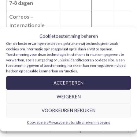
7-8 dagen
Correos –
Internationale
12,95€
11,15€
8,15€
Thuisbezorging 5-6
Cookietoestemming beheren
dagen
Om de beste ervaringen te bieden, gebruiken wij technologieën zoals
cookies om informatie op het apparaat op te slaan en/of te openen.
Toestemming voor deze technologieën stelt ons in staat om gegevens te
verwerken, zoals surfgedrag of unieke identificatoren op deze site. Geen
toestemming geven of toestemming intrekken kan een negatieve invloed
Ierland
hebben op bepaalde kenmerken en functies.
40€ –
80€ –
12
Besteltotaal
0€-39,99€
ACCEPTEREN
79,99€
119,99€
19
WEIGEREN
Correos –
Internationale
VOORKEUREN BEKIJKEN
16,15€
14,35€
11,35€
9,
Thuisbezorging
Cookiebeleid
Privacybeleid
Juridische kennisgeving
7-8 dagen