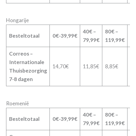
Hongarije
40€ –
80€ –
12
Besteltotaal
0€-39,99€
79,99€
119,99€
19
Correos –
Internationale
14,70€
11,85€
8,85€
6,
Thuisbezorging
7-8 dagen
Roemenië
40€ –
80€ –
12
Besteltotaal
0€-39,99€
79,99€
119,99€
19