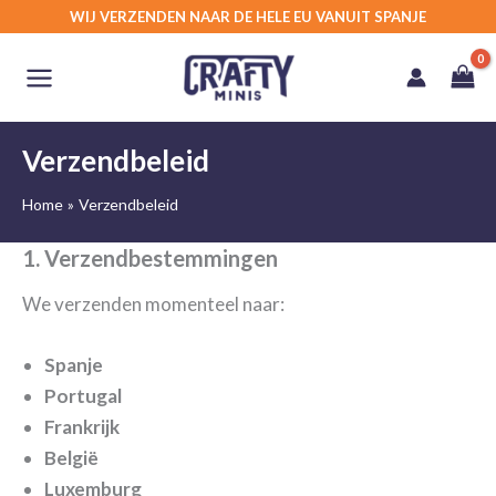
Ga
WIJ VERZENDEN NAAR DE HELE EU VANUIT SPANJE
naar
de
inhoud
Verzendbeleid
Home
Verzendbeleid
1. Verzendbestemmingen
We verzenden momenteel naar:
Spanje
Portugal
Frankrijk
België
Luxemburg