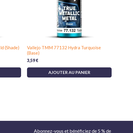
ld (Shade)
Vallejo TMM 77132 Hydra Turquoise
(Base)
3,59
€
AJOUTER AU PANIER
Abonnez-vous et bénéficiez de 5 % de