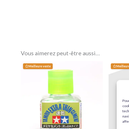
Vous aimerez peut-être aussi…
Meilleure vente
Meilleur
Pour
cook
tech
navi
affe