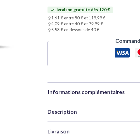
Blue
Livraison gratuite dès 120 €
Green
1,61 € entre 80 € et 119,99 €
4,09 € entre 40 € et 79,99 €
5,58 € en dessous de 40 €
Commande
Informations complémentaires
Description
Marque
Vallejo
Catégories
Model Color | Val
Vallejo Model Color 70753 Light Blue Green
Livraison
UGS
VAL-70753
maquettes, figurines et miniatures. Elle fai