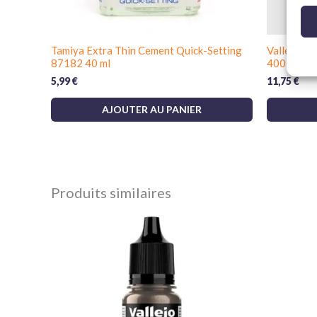
Tamiya Extra Thin Cement Quick-Setting
Vallejo Im
87182 40 ml
400 ml
5,99
€
11,75
€
AJOUTER AU PANIER
Produits similaires