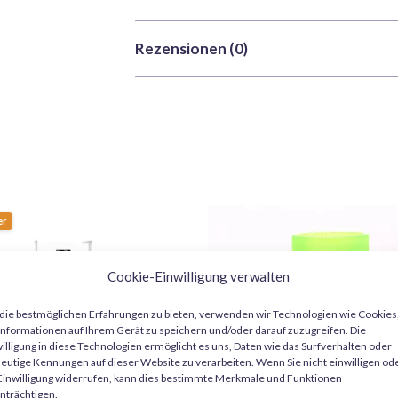
Modellbausätze, Figuren und Miniaturen. Sie
Gewicht
0,035 kg
für die Pinselanwendung entwickelt wurde, 
Bearbeitungs- und Versandzeiten
: W
Rezensionen (0)
Maße
2,5 × 2,5 × 8 cm
sofern die Bestellung vorrätig ist.
Vallejo Model Color Light Blue
Volumen
18ml
Weitere Informationen finden Sie in uns
Es gibt noch keine Rezensionen.
Farbe
Blau, Grün
Eine nützliche Farbe für Uniformen, Details,
Schattenmischungen und Sci-Fi- oder Fantas
Nur angemeldete Kunden, die dieses Produk
präzise zu dosieren, vermeidet Verschwendu
Haupteigenschaften
er
Wasserbasierte Acrylfarbe Valle
Referenz 70753: Light Blue Green
Cookie-Einwilligung verwalten
18-ml-Flasche mit Tropfer.
ie bestmöglichen Erfahrungen zu bieten, verwenden wir Technologien wie Cookies
Mattes Finish, gute Deckkraft un
nformationen auf Ihrem Gerät zu speichern und/oder darauf zuzugreifen. Die
illigung in diese Technologien ermöglicht es uns, Daten wie das Surfverhalten oder
Besonders angenehm zum Bemalen 
eutige Kennungen auf dieser Website zu verarbeiten. Wenn Sie nicht einwilligen od
Einwilligung widerrufen, kann dies bestimmte Merkmale und Funktionen
nträchtigen.