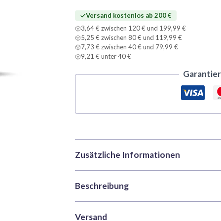
Menge
Versand kostenlos ab 200 €
3,64 € zwischen 120 € und 199,99 €
5,25 € zwischen 80 € und 119,99 €
7,73 € zwischen 40 € und 79,99 €
9,21 € unter 40 €
Garantier
Zusätzliche Informationen
Beschreibung
Marke
Vallejo
Kategorien
Acrylfarben
,
Farb
Vallejo Model Color 70753 Light Blue Green 
Versand
Artikelnummer
VAL-70753