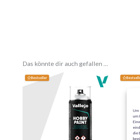
Das könnte dir auch gefallen …
Bestseller
Bestsell
Um d
um I
Einw
eind
die 
beei