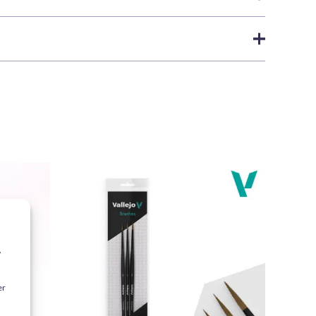
 gehört zur Model-Color-Serie von Vallejo, die speziell
mit guter Deckkraft, Kontrolle und mattem Finish.
ir versenden innerhalb der nächsten
24 Werktstunden
,
 Green 70753
eren
Versandrichtlinien
.
 Insignien, Fahrzeuge, kalte Effekte,
y-Projekte. Das Tropfflaschen-Format hilft, die Farbe
t gekauft haben, dürfen eine Rezension abgeben.
ng und hält die Flasche länger in gutem Zustand.
jo Model Color.
.
,
d schnelle Trocknung.
mit dem Pinsel in dünnen Schichten.
er