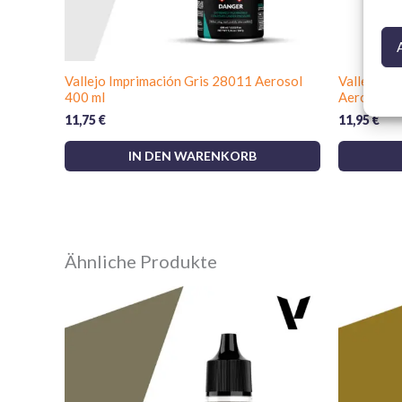
Vallejo Imprimación Gris 28011 Aerosol
Vallejo Ba
400 ml
Aerosol 4
11,75
€
11,95
€
IN DEN WARENKORB
Ähnliche Produkte