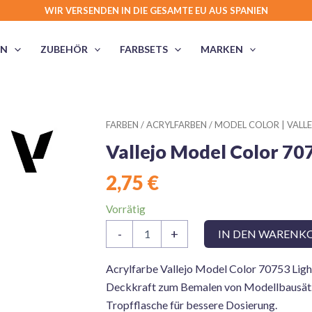
WIR VERSENDEN IN DIE GESAMTE EU AUS SPANIEN
EN
ZUBEHÖR
FARBSETS
MARKEN
FARBEN
/
ACRYLFARBEN
/
MODEL COLOR | VALL
Vallejo Model Color 70
2,75
€
Vorrätig
Vallejo
-
+
IN DEN WARENK
Model
Color
70753
Acrylfarbe Vallejo Model Color 70753 Ligh
Light
Deckkraft zum Bemalen von Modellbausätze
Blue
Tropfflasche für bessere Dosierung.
Green