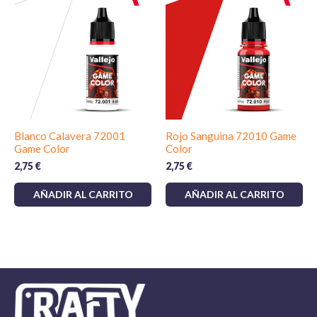
Blanco Calavera 72001
Rojo Sanguina 72010 Game
Game Color
Color
2,75
€
2,75
€
AÑADIR AL CARRITO
AÑADIR AL CARRITO