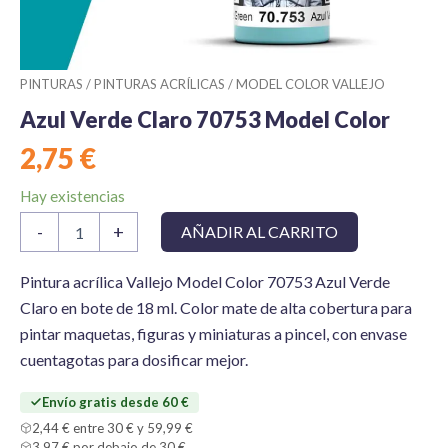
PINTURAS
/
PINTURAS ACRÍLICAS
/
MODEL COLOR VALLEJO
Azul Verde Claro 70753 Model Color
2,75
€
Hay existencias
Azul
-
+
AÑADIR AL CARRITO
Verde
Claro
70753
Pintura acrílica Vallejo Model Color 70753 Azul Verde
Model
Claro en bote de 18 ml. Color mate de alta cobertura para
Color
pintar maquetas, figuras y miniaturas a pincel, con envase
cantidad
cuentagotas para dosificar mejor.
Envío gratis desde 60 €
2,44 € entre 30 € y 59,99 €
3,97 € por debajo de 30 €