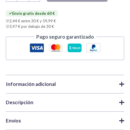
pinturas
Model
Envío gratis desde 60 €
Color
2,44 € entre 30 € y 59,99 €
Vallejo
3,97 € por debajo de 30 €
cantidad
Pago seguro garantizado
Información adicional
Descripción
Marca
Vallejo
Packs de pinturas
,
Packs
Categorías
Pack 6 Model Color Vallejo: elige tus colores
Model Color Vallejo
Envíos
con descuento
SKU
VAL-PMC-06