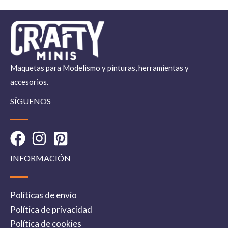
cuando completas las 6 unidades.
¿Model Color sirve para pincel y aerógrafo?
Vallejo Model Color está especialmente orientada al
Maquetas para Modelismo y pinturas, herramientas y
trabajo a pincel. También puede usarse con aerógrafo
si se diluye
accesorios.
correctamente con un thinner acrílico compatible.
SÍGUENOS
¿Qué pack me conviene?
Pack 6: ideal para completar una paleta concreta,
reponer colores básicos o probar Model Color con una
INFORMACIÓN
selección pequeña. Si necesitas más colores, puedes
añadir varios packs o elegir un formato mayor.
Políticas de envío
Completa tu mesa de pintura
Política de privacidad
Puedes combinar estos packs con
pinturas Model Color
Política de cookies