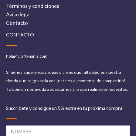
Vallejo
Términos y condiciones
sueltas,
imprimaciones
,
barnices
,
Aviso legal
pinceles
y material de
aerografía
.
Contacto
CONTACTO
hola@craftyminis.com
Si tienes sugerencias, ideas o crees que falta algo en nuestra
tienda que te gustaría ver, ¡este es el momento de compartirlo!
Tu opinión nos ayuda a adaptarnos a lo que realmente necesitas.
Suscríbete y consigue un 5% extra en tu próxima compra