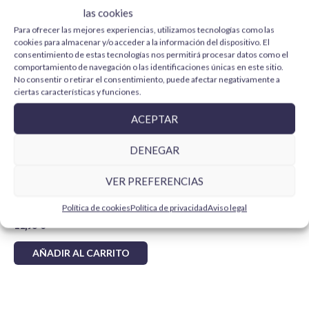
las cookies
stock.
Colores básicos:
blanco, negro, grises, marrones,
Para más información y otras localizaciones
Para ofrecer las mejores experiencias, utilizamos tecnologías como las
rojos, azules, amarillos y verdes para mezclas y
cookies para almacenar y/o acceder a la información del dispositivo. El
consulta las
politicas de envío
.
capas base.
consentimiento de estas tecnologías nos permitirá procesar datos como el
comportamiento de navegación o las identificaciones únicas en este sitio.
Uniformes y vehículos:
tonos militares, verdes
No consentir o retirar el consentimiento, puede afectar negativamente a
oliva, arenas, grises, ocres y marrones para
ciertas características y funciones.
modelismo histórico.
ACEPTAR
Pieles, cuero y madera:
carnes, beiges,
marrones cálidos y tonos naturales para figuras,
DENEGAR
accesorios y escenografía.
Luces y sombras:
colores claros, oscuros o
VER PREFERENCIAS
Vallejo Barniz Acrílico
complementarios para modular volúmenes y
Satinado 28532 Aerosol 400
ml
Política de cookies
Política de privacidad
Aviso legal
enriquecer acabados.
11,95
€
Para qué es recomendable
AÑADIR AL CARRITO
Pack 6:
buena opción para un proyecto concreto,
una reposición pequeña o para añadir tonos clave
a una colección que ya tienes.