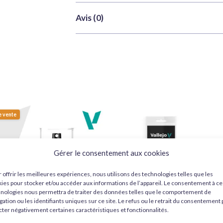
Couleur
Marron, Vert
dans l’eau, cette peinture fonctionne parfai
Délais de traitement et d'expédition
Avis (0)
Volume
10ml
finition lisse et professionnelle. Elle offr
la commande est en stock.
de matériaux, y compris les résines styrène, 
Pour plus d'informations, veuillez consu
Il n’y a pas encore d’avis.
courants pour modélisme. La formule garanti
décoloration ni imperfections. Elle est égale
Seuls les clients connectés ayant acheté ce pr
teintes personnalisées.
Caractéristiques principales :
e vente
Couleur :
Khaki (Tamiya XF49 Kh
Utilisation :
Pinceau ou aérogra
Gérer le consentement aux cookies
Matériaux compatibles :
plasti
 offrir les meilleures expériences, nous utilisons des technologies telles que les
Finition :
Lisse et impeccable
ies pour stocker et/ou accéder aux informations de l’appareil. Le consentement à ce
nologies nous permettra de traiter des données telles que le comportement de
gation ou les identifiants uniques sur ce site. Le refus ou le retrait du consentement
Choisissez Tamiya XF49 pour vos projets de
cter négativement certaines caractéristiques et fonctionnalités.
Donnez vie à vos modèles, miniatures et créa