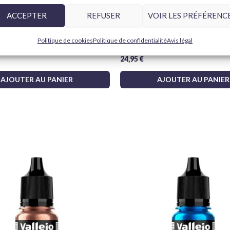
ACCEPTER
REFUSER
VOIR LES PRÉFÉRENC
primación Gris 28011 Aerosol
Vallejo Design Set Pro Modele
Politique de cookies
Politique de confidentialité
Avis légal
pelo natural 0, 1 y 2
24,95
€
AJOUTER AU PANIER
AJOUTER AU PANIER