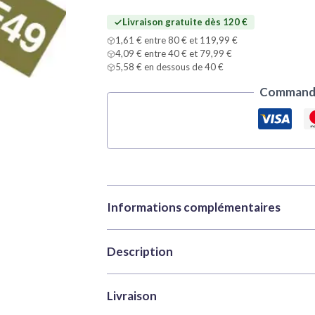
Livraison gratuite dès 120 €
1,61 € entre 80 € et 119,99 €
4,09 € entre 40 € et 79,99 €
5,58 € en dessous de 40 €
Commande
Informations complémentaires
Description
Marque
Tamiya
Catégories
Peintures
,
Peintur
Tamiya XF49 Khaki est une peinture acrylique
Livraison
UGS
TAM81749
maquettistes et les passionnés de loisirs cr