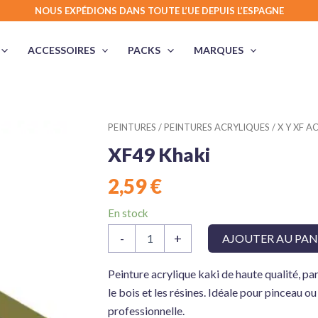
NOUS EXPÉDIONS DANS TOUTE L’UE DEPUIS L’ESPAGNE
ACCESSOIRES
PACKS
MARQUES
PEINTURES
/
PEINTURES ACRYLIQUES
/
X Y XF A
XF49 Khaki
2,59
€
En stock
quantité
-
+
AJOUTER AU PAN
de
XF49
Khaki
Peinture acrylique kaki de haute qualité, pa
le bois et les résines. Idéale pour pinceau ou 
professionnelle.