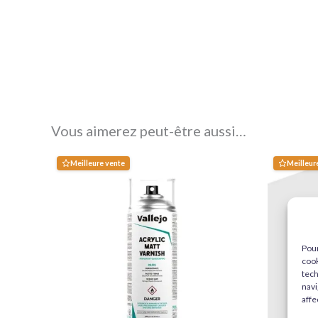
Vous aimerez peut-être aussi…
Meilleure vente
Meilleur
Pour
cook
tech
navi
affe