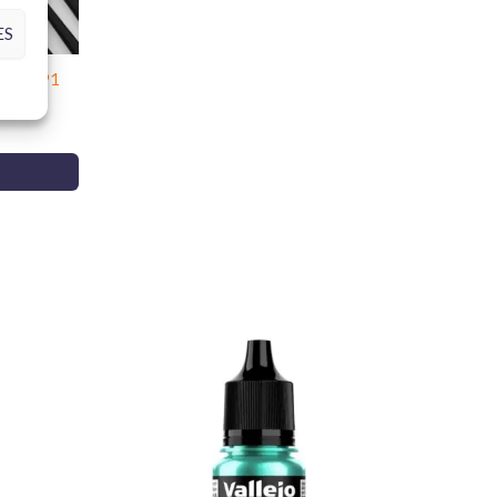
ES
r B01991