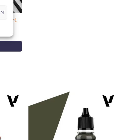
EN
r B01991