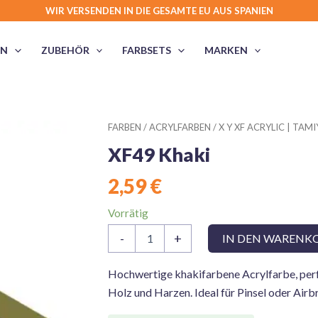
WIR VERSENDEN IN DIE GESAMTE EU AUS SPANIEN
EN
ZUBEHÖR
FARBSETS
MARKEN
FARBEN
/
ACRYLFARBEN
/
X Y XF ACRYLIC | TAMI
XF49 Khaki
2,59
€
Vorrätig
XF49
-
+
IN DEN WARENK
Khaki
Menge
Hochwertige khakifarbene Acrylfarbe, perf
Holz und Harzen. Ideal für Pinsel oder Airbru