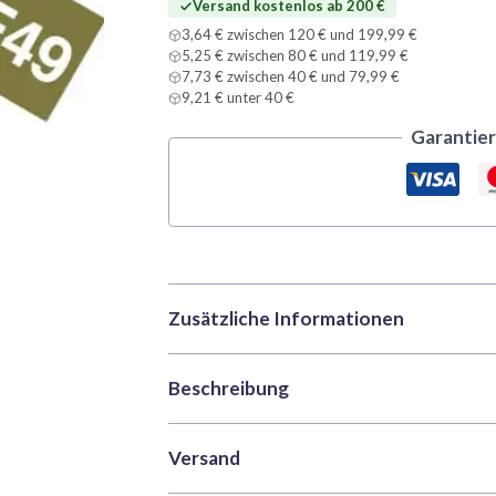
Versand kostenlos ab 200 €
3,64 € zwischen 120 € und 199,99 €
5,25 € zwischen 80 € und 119,99 €
7,73 € zwischen 40 € und 79,99 €
9,21 € unter 40 €
Garantier
Zusätzliche Informationen
Beschreibung
Marke
Tamiya
Kategorien
Farben
,
Acrylfarb
Tamiya XF49 Khaki ist eine vielseitige, le
Versand
Artikelnummer
TAM81749
und Hobbyisten. Hergestellt aus wasserlösl