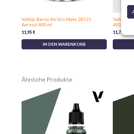
Vallejo Barniz Acrílico Mate 28531
Vallejo Im
Aerosol 400 ml
400 ml
11,95
€
11,75
€
IN DEN WARENKORB
Ähnliche Produkte