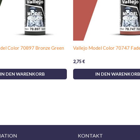
odel Color 70897 Bronze Green
Vallejo Model Color 70747 Fad
2,75
€
IN DEN WARENKORB
IN DEN WARENKORB
MATION
KONTAKT