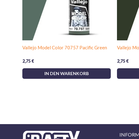
Vallejo Model Color 70757 Pacific Green
Vallejo M
2,75
€
2,75
€
IN DEN WARENKORB
INFOR