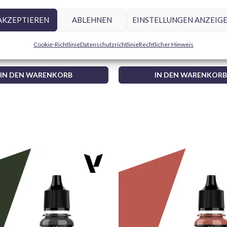
AKZEPTIEREN
ABLEHNEN
EINSTELLUNGEN ANZEIG
primación Gris 28011 Aerosol
Vallejo Design Set Pro Modele
pelo natural 0, 1 y 2
Cookie-Richtlinie
Datenschutzrichtlinie
Rechtlicher Hinweis
24,95
€
IN DEN WARENKORB
IN DEN WARENKORB