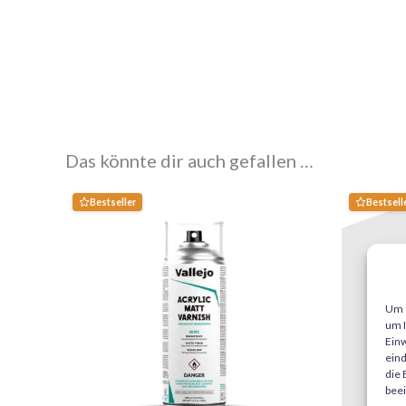
Das könnte dir auch gefallen …
Bestseller
Bestsell
Um d
um I
Einw
eind
die 
beei