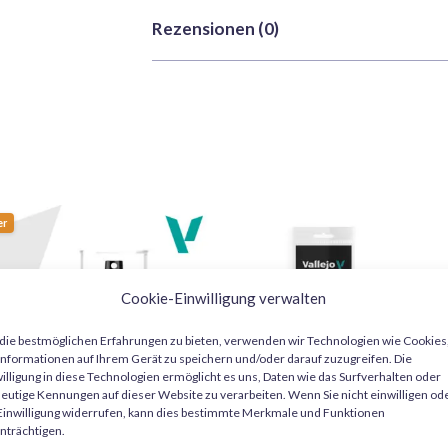
Farbe
Braun, Grün
Pinseln als auch mit Airbrush problemlos vera
Bearbeitungs- und Versandzeiten
: W
Rezensionen (0)
Volumen
10ml
Sie bietet eine außergewöhnliche Verträglich
sofern die Bestellung vorrätig ist.
Styrolharzen, Styropor, Holz und gängigen 
Weitere Informationen finden Sie in uns
Es gibt noch keine Rezensionen.
hervorragende Deckkraft, makellosen Flus
Sie ist auch ideal zum Mischen, was das Erst
Nur angemeldete Kunden, die dieses Produk
Wichtige Merkmale:
Farbe:
Khaki (Tamiya XF49 Khak
er
Verwendung:
Pinsel oder Airbru
Kompatible Materialien:
Kunsts
Cookie-Einwilligung verwalten
Finish:
Glatt und makellos
ie bestmöglichen Erfahrungen zu bieten, verwenden wir Technologien wie Cookies
nformationen auf Ihrem Gerät zu speichern und/oder darauf zuzugreifen. Die
illigung in diese Technologien ermöglicht es uns, Daten wie das Surfverhalten oder
Wählen Sie Tamiya XF49 für Ihre Modellbaup
eutige Kennungen auf dieser Website zu verarbeiten. Wenn Sie nicht einwilligen od
Erwecken Sie Ihre Modelle, Miniaturen und 
Einwilligung widerrufen, kann dies bestimmte Merkmale und Funktionen
Tamiya zum Leben!
nträchtigen.