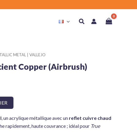
Rechercher
ALLIC METAL | VALLEJO
ient Copper (Airbrush)
IER
l
, un acrylique métallique avec un
reflet cuivre chaud
èche rapidement, haute couvrance ; idéal pour
True