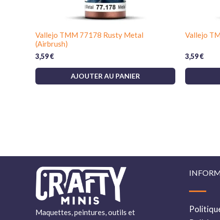
Vallejo TMM 77178 Rusty Metal
Vallejo T
(Airbrush)
3,59
€
3,59
€
AJOUTER AU PANIER
INFORM
Politiqu
Maquettes, peintures, outils et