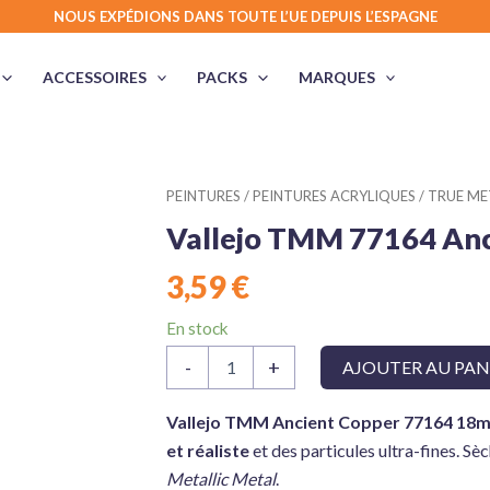
NOUS EXPÉDIONS DANS TOUTE L’UE DEPUIS L’ESPAGNE
ACCESSOIRES
PACKS
MARQUES
PEINTURES
/
PEINTURES ACRYLIQUES
/
TRUE MET
Vallejo TMM 77164 Anc
3,59
€
En stock
quantité
-
+
AJOUTER AU PAN
de
Vallejo
TMM
Vallejo TMM Ancient Copper 77164 18m
77164
et réaliste
et des particules ultra-fines. S
Ancient
Metallic Metal
.
Copper