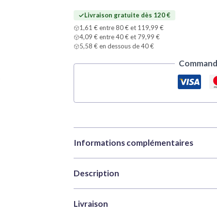
(Airbrush)
Livraison gratuite dès 120 €
1,61 € entre 80 € et 119,99 €
4,09 € entre 40 € et 79,99 €
5,58 € en dessous de 40 €
Commande
Informations complémentaires
Description
Marque
Vallejo
Catégories
Peintures
,
Peintur
Améliorez la véritable brillance
Livraison
UGS
VAL-77164
TMM Ancient Copper 77164
.