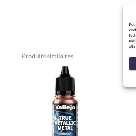
Pour
cook
tech
navi
affe
Produits similaires