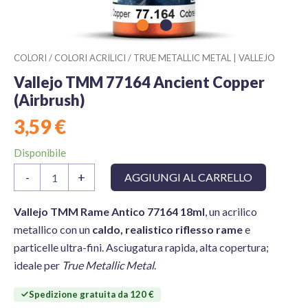
COLORI
/
COLORI ACRILICI
/
TRUE METALLIC METAL | VALLEJO
Vallejo TMM 77164 Ancient Copper
(Airbrush)
3,59
€
Disponibile
Vallejo
-
+
AGGIUNGI AL CARRELLO
TMM
77164
Ancient
Vallejo TMM Rame Antico 77164 18ml
, un acrilico
Copper
metallico con un
caldo, realistico riflesso rame
e
(Airbrush)
particelle ultra-fini. Asciugatura rapida, alta copertura;
quantità
ideale per
True Metallic Metal
.
Spedizione gratuita da 120 €