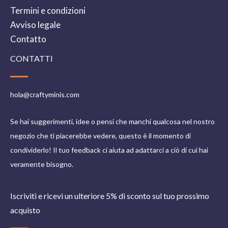
effetti “candy” di rame caldo, inizia da una base
Termini e condizioni
chiara.
Avviso legale
Applicare strati sottili
e lasciare asciugare ogni
Contatto
strato; arricchire le patine con inchiostri/lavaggi
CONTATTI
controllati.
Diluire leggermente
per aerografo o smalti
hola@craftyminis.com
metallici; regola la tonalità verso
bronzo
o
ottone
secondo necessità.
Se hai suggerimenti, idee o pensi che manchi qualcosa nel nostro
Sigillare con vernice
(opaca, satinata o lucida)
negozio che ti piacerebbe vedere, questo è il momento di
per proteggere e controllare la finitura finale.
condividerlo! Il tuo feedback ci aiuta ad adattarci a ciò di cui hai
veramente bisogno.
Dai ai tuoi progetti un tocco professionale con
Vallejo
e la
gamma
True Metallic Metal
. Con
Vallejo TMM Rame
Antico 77164
otterrai una finitura metallica convincente
Iscriviti e ricevi un ulteriore 5% di sconto sul tuo prossimo
che
esalta realismo e dettagli superficiali
sulle tue
acquisto
miniature e modelli in scala.