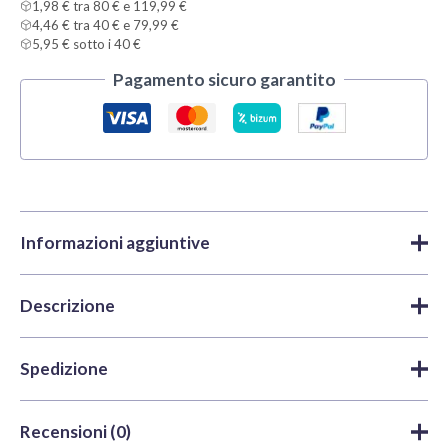
1,98 € tra 80 € e 119,99 €
4,46 € tra 40 € e 79,99 €
5,95 € sotto i 40 €
Pagamento sicuro garantito
Informazioni aggiuntive
Descrizione
Marca
Vallejo
Colori
,
Colori acrilici
,
True
Categorie
Esalta la vera lucentezza metallica delle tue
Metallic Metal | Vallejo
Spedizione
miniature con
Vallejo TMM Rame Antico
SKU
VAL-77164
77164
.
Tempi di lavorazione e spedizione
: spediamo entro le
Peso
0,035 kg
Recensioni (0)