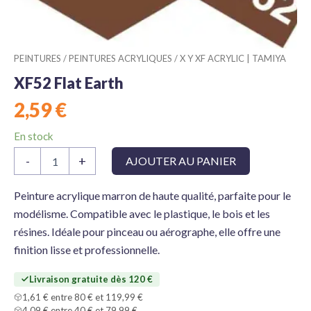
PEINTURES
/
PEINTURES ACRYLIQUES
/
X Y XF ACRYLIC | TAMIYA
XF52 Flat Earth
2,59
€
En stock
quantité
-
+
AJOUTER AU PANIER
de
XF52
Flat
Peinture acrylique marron de haute qualité, parfaite pour le
Earth
modélisme. Compatible avec le plastique, le bois et les
résines. Idéale pour pinceau ou aérographe, elle offre une
finition lisse et professionnelle.
Livraison gratuite dès 120 €
1,61 € entre 80 € et 119,99 €
4,09 € entre 40 € et 79,99 €