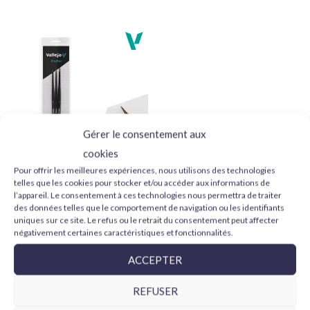
Choisissez Tamiya XF52 pour vos projets de modélisme et
obtenez des résultats professionnels. Donnez vie à vos
modèles, miniatures et créations avec la qualité inégalée de
Tamiya !
Gérer le consentement aux
cookies
Pour offrir les meilleures expériences, nous utilisons des technologies
Vallejo Design Set Pro
telles que les cookies pour stocker et/ou accéder aux informations de
Modeler B01991 pelo
l’appareil. Le consentement à ces technologies nous permettra de traiter
natural 0, 1 y 2
des données telles que le comportement de navigation ou les identifiants
24,95
€
uniques sur ce site. Le refus ou le retrait du consentement peut affecter
négativement certaines caractéristiques et fonctionnalités.
AJOUTER AU PANIER
ACCEPTER
REFUSER