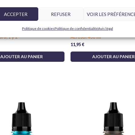
Donnez vie à vos modèles, miniatures et créa
ACCEPTER
REFUSER
VOIR LES PRÉFÉRENC
Politique de cookies
Politique de confidentialité
Avis légal
esign Set Pro Modeler B01991
Vallejo Barniz Acrílico Mate 28
l 0, 1 y 2
Aerosol 400 ml
11,95
€
AJOUTER AU PANIER
AJOUTER AU PANIER