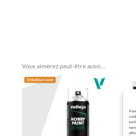
Vous aimerez peut-être aussi…
Meilleure vente
Pour
cook
tech
navi
affe