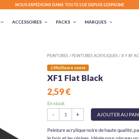
NOUS EXPÉDIONS DANS TOUTE L’UE DEPUIS L’ESPAGNE
ACCESSOIRES
PACKS
MARQUES
PEINTURES
/
PEINTURES ACRYLIQUES
/
X Y XF A
Meilleure vente
XF1 Flat Black
2,59
€
En stock
quantité
-
+
AJOUTER AU PAN
de
XF1
Flat
Peinture acrylique noire de haute qualité, p
Black
le bois et les résines. Idéale pour pinceau ou 