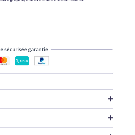
 sécurisée garantie
es acryliques
,
X y XF Acrylic | Tamiya