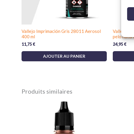
Vallejo Imprimación Gris 28011 Aerosol
Vallejo D
400 ml
pelo natura
11,75
€
24,95
€
AJOUTER AU PANIER
Produits similaires