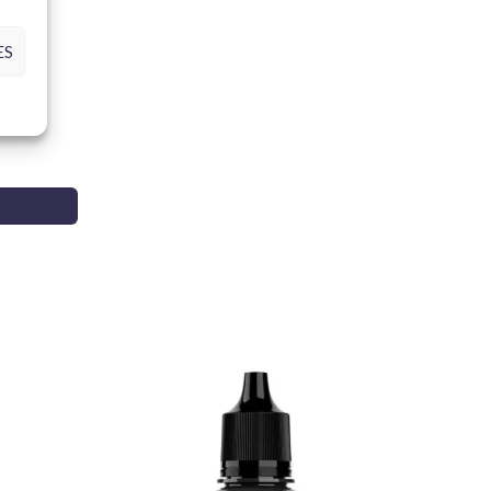
tions avec la qualité inégalée de Tamiya !
ES
531