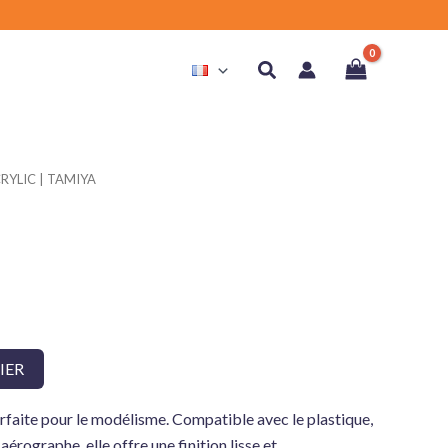
Rechercher
CRYLIC | TAMIYA
IER
arfaite pour le modélisme. Compatible avec le plastique,
aérographe, elle offre une finition lisse et