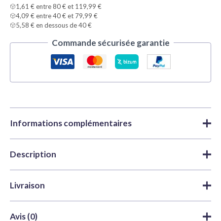
1,61 € entre 80 € et 119,99 €
4,09 € entre 40 € et 79,99 €
5,58 € en dessous de 40 €
Commande sécurisée garantie
Informations complémentaires
Description
Marque
Tamiya
Peintures
,
Peintures acryliques
,
Catégories
X y XF Acrylic | Tamiya
Tamiya X7 Red est une peinture acrylique polyvalente et
Livraison
facile à appliquer, parfaite pour les maquettistes et les
UGS
TAM81507
passionnés de loisirs créatifs. Fabriquée avec des résines
Délais de traitement et d'expédition
: nous expédions
Couleur
Rouge
Avis (0)