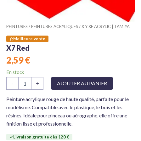
PEINTURES
/
PEINTURES ACRYLIQUES
/
X Y XF ACRYLIC | TAMIYA
Meilleure vente
X7 Red
2,59
€
En stock
quantité
-
+
AJOUTER AU PANIER
de
X7
Red
Peinture acrylique rouge de haute qualité, parfaite pour le
modélisme. Compatible avec le plastique, le bois et les
résines. Idéale pour pinceau ou aérographe, elle offre une
finition lisse et professionnelle.
Livraison gratuite dès 120 €