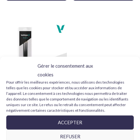
Finition :
Lisse et impeccable
Choisissez Tamiya X7 pour vos projets de modélisme et
obtenez des résultats professionnels. Donnez vie à vos
modèles, miniatures et créations avec la qualité inégalée de
Tamiya !
Gérer le consentement aux
cookies
Pour offrir les meilleures expériences, nous utilisons des technologies
telles que les cookies pour stocker et/ou accéder aux informations de
Vallejo Design Set Pro
l’appareil. Le consentement à ces technologies nous permettra de traiter
Modeler B01991 pelo
des données telles que le comportement de navigation ou les identifiants
natural 0, 1 y 2
uniques sur ce site. Le refus ou le retrait du consentement peut affecter
24,95
€
négativement certaines caractéristiques et fonctionnalités.
AJOUTER AU PANIER
ACCEPTER
REFUSER