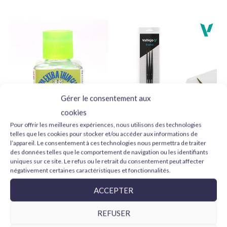
pinceau en couches fines.
Conseils d’utilisation
Agite bien le pot avant utilisation et applique la peinture sur
une surface propre et apprêtée. Pour une finition plus fine,
travaille en plusieurs couches fines plutôt qu’en une couche
épaisse. Tu peux ajuster la fluidité avec de l’eau ou un
Gérer le consentement aux
médium acrylique selon la technique et le niveau de
cookies
transparence recherché.
Pour offrir les meilleures expériences, nous utilisons des technologies
Tamiya Extra Thin Cement
Vallejo Design Set Pro
telles que les cookies pour stocker et/ou accéder aux informations de
Quick-Setting 87182 40 ml
Modeler B01991 pelo
Pour compléter le travail, tu peux la combiner avec des
l’appareil. Le consentement à ces technologies nous permettra de traiter
natural 0, 1 y 2
5,99
€
apprêts
, des
vernis
, des
pinceaux de modélisme
et d’autres
des données telles que le comportement de navigation ou les identifiants
24,95
€
uniques sur ce site. Le refus ou le retrait du consentement peut affecter
couleurs de la gamme
Model Color Vallejo
.
négativement certaines caractéristiques et fonctionnalités.
AJOUTER AU PANIER
AJOUTER AU PANIER
ACCEPTER
REFUSER