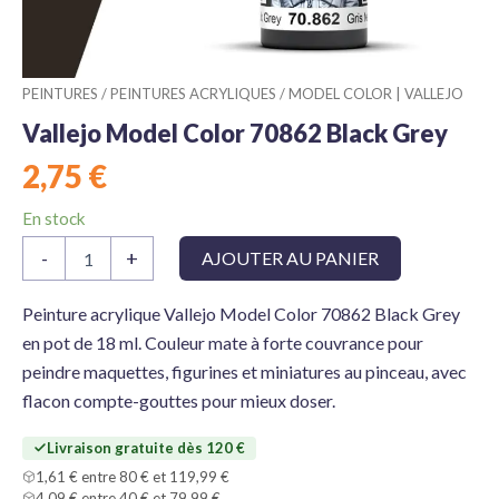
PEINTURES
/
PEINTURES ACRYLIQUES
/
MODEL COLOR | VALLEJO
Vallejo Model Color 70862 Black Grey
2,75
€
En stock
quantité
-
+
AJOUTER AU PANIER
de
Vallejo
Model
Peinture acrylique Vallejo Model Color 70862 Black Grey
Color
en pot de 18 ml. Couleur mate à forte couvrance pour
70862
peindre maquettes, figurines et miniatures au pinceau, avec
Black
flacon compte-gouttes pour mieux doser.
Grey
Livraison gratuite dès 120 €
1,61 € entre 80 € et 119,99 €
4,09 € entre 40 € et 79,99 €