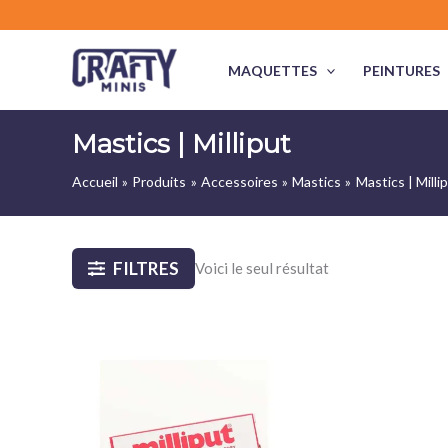
Aller
au
contenu
MAQUETTES
PEINTURES
Mastics | Milliput
Accueil
Produits
Accessoires
Mastics
Mastics | Milli
FILTRES
Voici le seul résultat