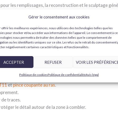
 pour les remplissages, la reconstruction et le sculptage géné
la marque Milliput
.
Gérer le consentement aux cookies
 offrir les meilleures expériences, nous utilisons des technologies telles que les
ies pour stocker et/ou accéder aux informations de l’appareil. Le consentement à ce
arrosseries et socles.
nologies nous permettra de traiter des données telles que le comportement de
dommagées.
gation ou les identifiants uniques sur ce site. Le refus ou le retrait du consentement
cter négativement certaines caractéristiques et fonctionnalités.
etits ajouts.
ACCEPTER
REFUSER
VOIR LES PRÉFÉRENC
ssage, affinage et
finition fine
après durcissement.
Politique de cookies
Politique de confidentialité
Avis légal
 T11
et
pince coupante au ras
.
roprement.
 de traces.
rotéger le détail autour de la zone à combler.