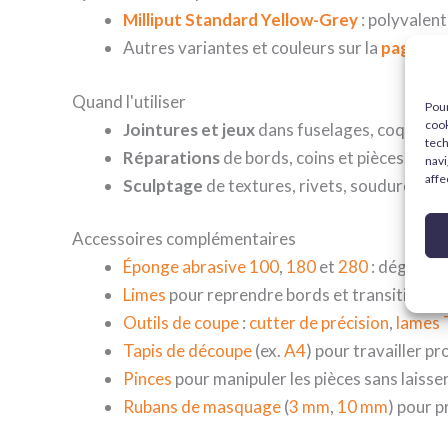
Milliput Standard Yellow-Grey
: polyvalent
Autres variantes et couleurs sur la
page de 
Quand l'utiliser
Pour
cook
Jointures et jeux
dans fuselages, coques, c
tech
Réparations
de bords, coins et pièces en
navi
affe
Sculptage
de textures, rivets, soudures et p
Accessoires complémentaires
Éponge abrasive 100
,
180
et
280
: dégrossi
Limes
pour reprendre bords et transitions.
Outils de coupe
:
cutter de précision
,
lames
Tapis de découpe
(ex.
A4
) pour travailler p
Pinces
pour manipuler les pièces sans laisser
Rubans de masquage
(
3 mm
,
10 mm
) pour p