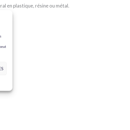
ral en plastique, résine ou métal.
s
 peut
ES