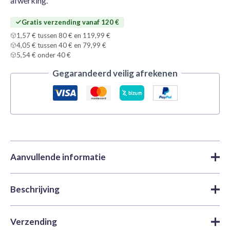
afwerking.
Gratis verzending vanaf 120 €
1,57 € tussen 80 € en 119,99 €
4,05 € tussen 40 € en 79,99 €
5,54 € onder 40 €
Gegarandeerd veilig afrekenen
Aanvullende informatie
Beschrijving
Merk
Tamiya
Verf
,
Acrylverf
,
X y XF Acrylic |
Categorieën
Tamiya
Tamiya X2 Gloss White is een veelzijdige, gemakkelijk aan
Verzending