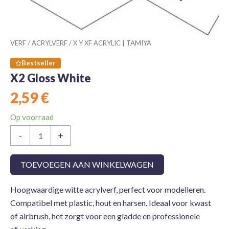
VERF
/
ACRYLVERF
/
X Y XF ACRYLIC | TAMIYA
Bestseller
X2 Gloss White
2,59
€
Op voorraad
X2
-
+
Gloss
White
aantal
TOEVOEGEN AAN WINKELWAGEN
Hoogwaardige witte acrylverf, perfect voor modelleren.
Compatibel met plastic, hout en harsen. Ideaal voor kwast
of airbrush, het zorgt voor een gladde en professionele