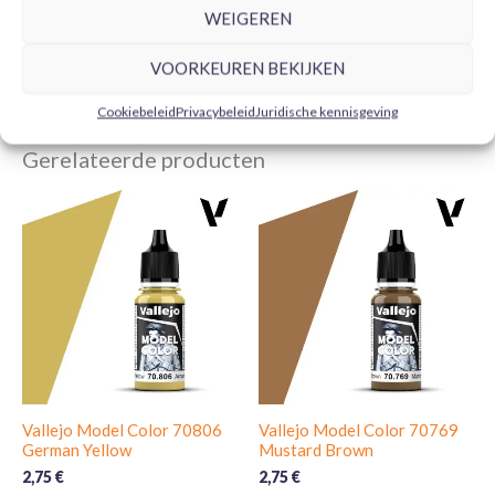
TOEVOEGEN AAN
WEIGEREN
WINKELWAGEN
VOORKEUREN BEKIJKEN
Cookiebeleid
Privacybeleid
Juridische kennisgeving
Gerelateerde producten
Vallejo Model Color 70806
Vallejo Model Color 70769
German Yellow
Mustard Brown
2,75
€
2,75
€