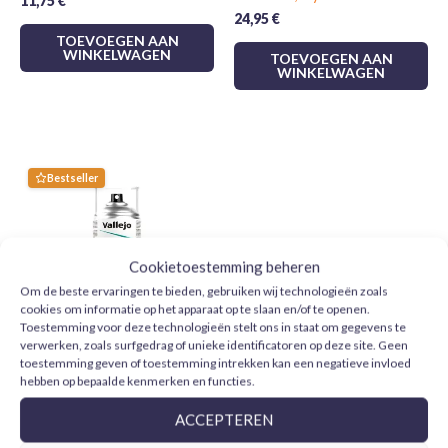
11,75
€
24,95
€
harsen en polystyreen schuim
TOEVOEGEN AAN
WINKELWAGEN
Afwerking:
Glad en vlekkeloos
TOEVOEGEN AAN
WINKELWAGEN
Kies Tamiya X2 voor je modelbouwprojecten en bereik
professionele resultaten. Breng je modellen, miniaturen en
creaties tot leven met de ongeëvenaarde kwaliteit van
Bestseller
Tamiya!
Cookietoestemming beheren
Om de beste ervaringen te bieden, gebruiken wij technologieën zoals
cookies om informatie op het apparaat op te slaan en/of te openen.
Toestemming voor deze technologieën stelt ons in staat om gegevens te
verwerken, zoals surfgedrag of unieke identificatoren op deze site. Geen
toestemming geven of toestemming intrekken kan een negatieve invloed
Vallejo Barniz Acrílico Mate
hebben op bepaalde kenmerken en functies.
28531 Aerosol 400 ml
ACCEPTEREN
11,95
€