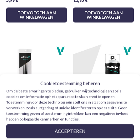
5,99
€
11,95
€
harsen en polystyreen schuim
TOEVOEGEN AAN
TOEVOEGEN AAN
WINKELWAGEN
WINKELWAGEN
Afwerking:
Glad en vlekkeloos
Kies Tamiya X5 voor je modelbouwprojecten en bereik
professionele resultaten. Breng je modellen, miniaturen en
creaties tot leven met de ongeëvenaarde kwaliteit van
Tamiya!
Cookietoestemming beheren
Om de beste ervaringen te bieden, gebruiken wij technologieën zoals
cookies om informatie op het apparaat op te slaan en/of te openen.
Toestemming voor deze technologieën stelt ons in staat om gegevens te
verwerken, zoals surfgedrag of unieke identificatoren op deze site. Geen
Vallejo Design Set Pro
Vallejo Imprimación Gris
toestemming geven of toestemming intrekken kan een negatieve invloed
Modeler B01991 pelo
28011 Aerosol 400 ml
hebben op bepaalde kenmerken en functies.
natural 0, 1 y 2
11,75
€
ACCEPTEREN
24,95
€
TOEVOEGEN AAN