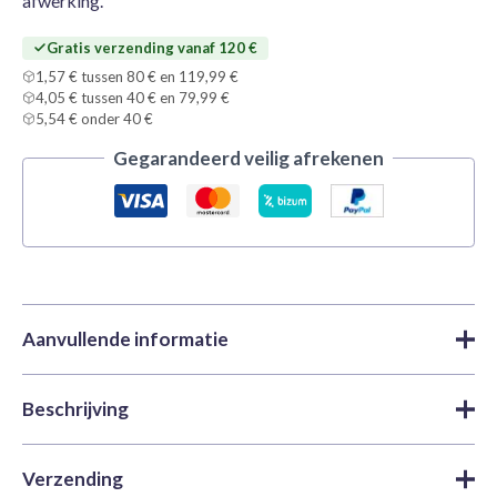
afwerking.
Gratis verzending vanaf 120 €
1,57 € tussen 80 € en 119,99 €
4,05 € tussen 40 € en 79,99 €
5,54 € onder 40 €
Gegarandeerd veilig afrekenen
Aanvullende informatie
Beschrijving
Merk
Tamiya
Acrylverf
,
Verf
,
X y XF Acrylic |
Categorieën
Tamiya
Tamiya X5 Green is een veelzijdige, gemakkelijk aan te
Verzending