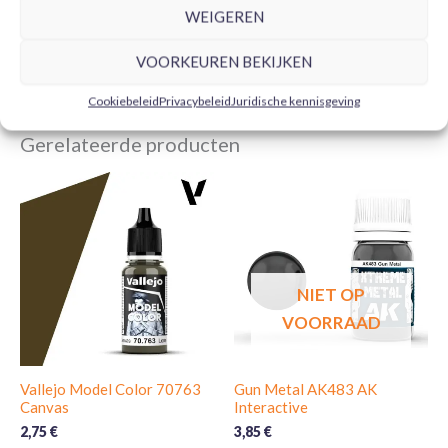
WINKELWAGEN
TOEVOEGEN AAN
WEIGEREN
WINKELWAGEN
VOORKEUREN BEKIJKEN
Cookiebeleid
Privacybeleid
Juridische kennisgeving
Gerelateerde producten
NIET OP
VOORRAAD
Vallejo Model Color 70763
Gun Metal AK483 AK
Canvas
Interactive
2,75
€
3,85
€