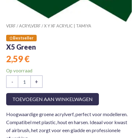
VERF
/
ACRYLVERF
/
X Y XF ACRYLIC | TAMIYA
Bestseller
X5 Green
2,59
€
Op voorraad
X5
-
+
Green
aantal
TOEVOEGEN AAN WINKELWAGEN
Hoogwaardige groene acrylverf, perfect voor modelleren.
Compatibel met plastic, hout en harsen. Ideaal voor kwast
of airbrush, het zorgt voor een gladde en professionele