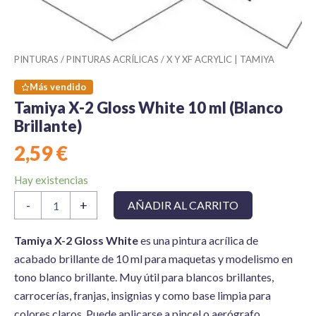
PINTURAS
/
PINTURAS ACRÍLICAS
/
X Y XF ACRYLIC | TAMIYA
Más vendido
Tamiya X-2 Gloss White 10 ml (Blanco
Brillante)
2,59
€
Hay existencias
Tamiya
-
+
AÑADIR AL CARRITO
X-
2
Gloss
Tamiya X-2 Gloss White
es una pintura acrílica de
White
acabado brillante de 10 ml para maquetas y modelismo en
10
tono blanco brillante. Muy útil para blancos brillantes,
ml
carrocerías, franjas, insignias y como base limpia para
(Blanco
Brillante)
colores claros. Puede aplicarse a pincel o aerógrafo.