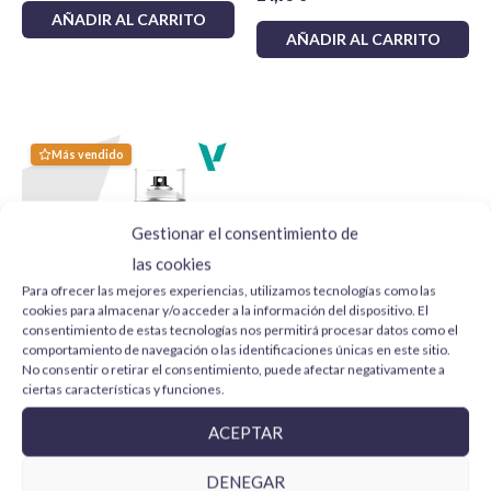
Uso:
Pincel o aerógrafo
≥ 70,00€:
gratis
AÑADIR AL CARRITO
AÑADIR AL CARRITO
Materiales compatibles:
Plásticos, madera,
Plazos y envío
: enviamos en las próximas
24
horas laborables
siempre que el pedido esté en
resinas y espuma de poliestireno
stock.
Acabado:
Suave y sin manchas
Para más información y otras localizaciones
Más vendido
consulta las
politicas de envío
.
Elige Tamiya X2 para tus proyectos de modelismo y
garantiza resultados profesionales. ¡Haz que tus maquetas,
miniaturas y creaciones cobren vida con la calidad
Gestionar el consentimiento de
inigualable de Tamiya!
las cookies
Para ofrecer las mejores experiencias, utilizamos tecnologías como las
cookies para almacenar y/o acceder a la información del dispositivo. El
consentimiento de estas tecnologías nos permitirá procesar datos como el
comportamiento de navegación o las identificaciones únicas en este sitio.
No consentir o retirar el consentimiento, puede afectar negativamente a
Vallejo Imprimación Gris
ciertas características y funciones.
28011 Aerosol 400 ml
11,75
€
ACEPTAR
AÑADIR AL CARRITO
DENEGAR