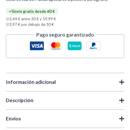
cantidad
Envío gratis desde 60 €
2,44 € entre 30 € y 59,99 €
3,97 € por debajo de 30 €
Pago seguro garantizado
Información adicional
Descripción
Marca
Tamiya
Pinturas
,
Pinturas acrílicas
,
X y
Categorías
XF Acrylic | Tamiya
Tamiya X-2 Gloss White
(Blanco Brillante) es un color
Envíos
acrílico de acabado brillante de la gama X de Tamiya para
SKU
TAM81502