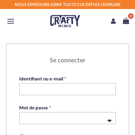
Aller
NOUS EXPÉDIONS DANS TOUTE L’UE DEPUIS L’ESPAGNE
au
contenu
Se connecter
Obligatoire
Identifiant ou e-mail
*
Obligatoire
Mot de passe
*