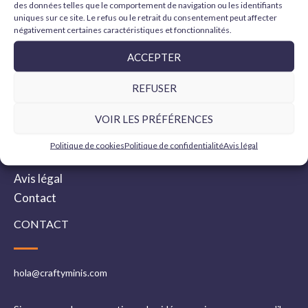
des données telles que le comportement de navigation ou les identifiants
uniques sur ce site. Le refus ou le retrait du consentement peut affecter
négativement certaines caractéristiques et fonctionnalités.
INFORMATIONS
ACCEPTER
REFUSER
Politique d’expédition
VOIR LES PRÉFÉRENCES
Politique de confidentialité
Politique de cookies
Politique de cookies
Politique de confidentialité
Avis légal
Termes et conditions
Avis légal
Contact
CONTACT
hola@craftyminis.com