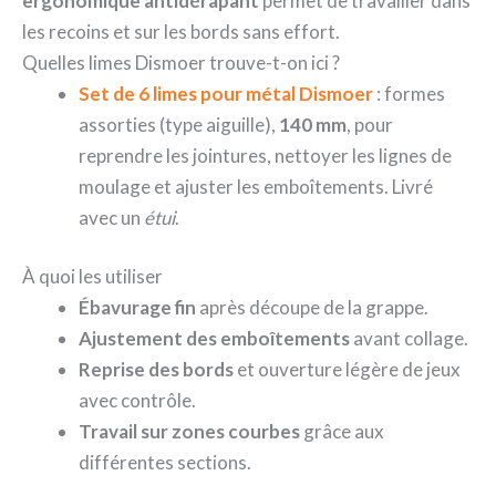
ergonomique antidérapant
permet de travailler dans
les recoins et sur les bords sans effort.
Quelles limes Dismoer trouve-t-on ici ?
Set de 6 limes pour métal Dismoer
: formes
assorties (type aiguille),
140 mm
, pour
reprendre les jointures, nettoyer les lignes de
moulage et ajuster les emboîtements. Livré
avec un
étui
.
À quoi les utiliser
Ébavurage fin
après découpe de la grappe.
Ajustement des emboîtements
avant collage.
Reprise des bords
et ouverture légère de jeux
avec contrôle.
Travail sur zones courbes
grâce aux
différentes sections.