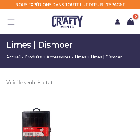
Aller
NOUS EXPÉDIONS DANS TOUTE L’UE DEPUIS L’ESPAGNE
au
contenu
Limes | Dismoer
Accueil
Produits
Accessoires
Limes
Limes | Dismoer
Voici le seul résultat