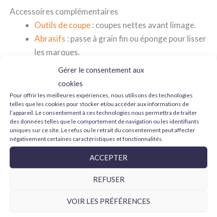
Accessoires complémentaires
Outils de coupe
: coupes nettes avant limage.
Abrasifs
: passe à grain fin ou éponge pour lisser
les marques.
Rubans de masquage
: protègent bords et
Gérer le consentement aux
détails.
cookies
Tapis de découpe
: base stable et sûre.
Pour offrir les meilleures expériences, nous utilisons des technologies
telles que les cookies pour stocker et/ou accéder aux informations de
Pinces
: manipulation précise des petites pièces.
l’appareil. Le consentement à ces technologies nous permettra de traiter
des données telles que le comportement de navigation ou les identifiants
uniques sur ce site. Le refus ou le retrait du consentement peut affecter
Produits complémentaires
négativement certaines caractéristiques et fonctionnalités.
Mastic
: comble les microcreux et finalise la
ACCEPTER
jointure.
Apprêt
: révèle les imperfections après
REFUSER
ponçage.
VOIR LES PRÉFÉRENCES
Conseils rapides