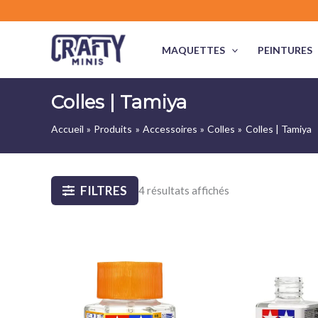
Aller
au
contenu
MAQUETTES
PEINTURES
Colles | Tamiya
Accueil
Produits
Accessoires
Colles
Colles | Tamiya
FILTRES
4 résultats affichés