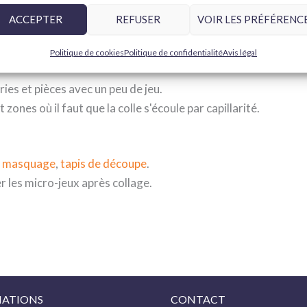
standard pour le
montage général
; crée une soudure chimique 
ACCEPTER
REFUSER
VOIR LES PRÉFÉRENC
 super fluide pour la
capillarité
sur des joints bien ajustés ; pri
Politique de cookies
Politique de confidentialité
Avis légal
ies et pièces avec un peu de jeu.
t zones où il faut que la colle s'écoule par capillarité.
e masquage
,
tapis de découpe
.
 les micro-jeux après collage.
ATIONS
CONTACT