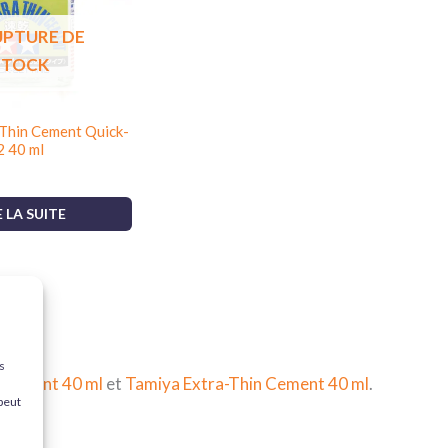
UPTURE DE
STOCK
 Thin Cement Quick-
2 40 ml
E LA SUITE
s
 Cement 40 ml
et
Tamiya Extra-Thin Cement 40 ml
.
 peut