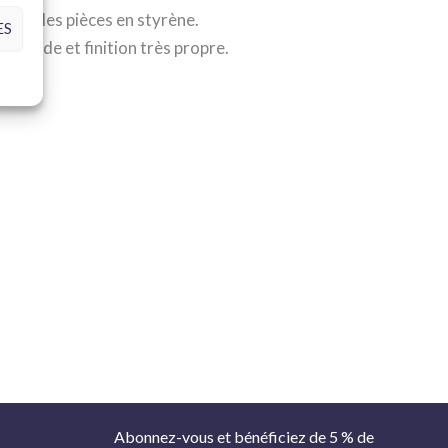
entre les pièces en styrène.
ES
se rapide et finition très propre.
Abonnez-vous et bénéficiez de 5 % de