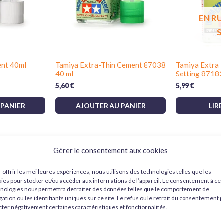
EN R
nt 40ml
Tamiya Extra-Thin Cement 87038
Tamiya Extra
40 ml
Setting 8718
5,60
€
5,99
€
 PANIER
AJOUTER AU PANIER
LIR
Gérer le consentement aux cookies
lisme et figurines
 offrir les meilleures expériences, nous utilisons des technologies telles que les
ies pour stocker et/ou accéder aux informations de l’appareil. Le consentement à ce
plus utilisés sur les maquettes en plastique (styrène) :
Tamiya
nologies nous permettra de traiter des données telles que le comportement de
gation ou les identifiants uniques sur ce site. Le refus ou le retrait du consentement
collages précis et propres.
cter négativement certaines caractéristiques et fonctionnalités.