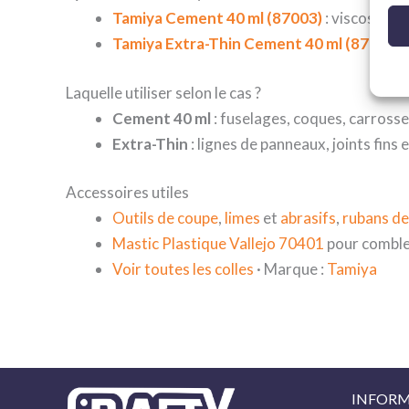
Tamiya Cement 40 ml (87003)
: viscosité 
Tamiya Extra-Thin Cement 40 ml (87038)
:
Laquelle utiliser selon le cas ?
Cement 40 ml
: fuselages, coques, carrosser
Extra-Thin
: lignes de panneaux, joints fins e
Accessoires utiles
Outils de coupe
,
limes
et
abrasifs
,
rubans d
Mastic Plastique Vallejo 70401
pour combler
Voir toutes les colles
· Marque :
Tamiya
INFORM