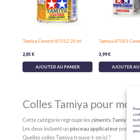
Tamiya Cement 87012 20 ml
Tamiya 87003 Ceme
2,85
€
3,99
€
AJOUTER AU PANIER
AJOUTER AU
Colles Tamiya pour modé
Pour
cook
Cette catégorie regroupe les
ciments Tamiya
les 
tech
navi
Les deux incluent un
pinceau applicateur
pour des 
affe
Quelles colles Tamiya trouve-t-on ici ?