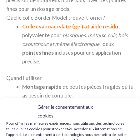
précis sur de nombreux matériaux, avec des pointes
fines pour un dosage précis.
Quelle colle Border Model trouve-t-on ici ?
Colle cyanoacrylate (gel) à faible résidu
:
polyvalente pour
plastiques, métaux, cuir, bois,
caoutchouc et même électronique
; deux
pointes fines
incluses pour une application
précise.
Quand l'utiliser
Montage rapide
de petites pièces fragiles où tu
as besoin de contrôle.
Multi-matériaux
: colle plastique et pièces
Gérer le consentement aux
métalliques ou en résine dans le même diorama.
cookies
Réparations
et renforts ponctuels dans les
Pour offrir les meilleures expériences, nous utilisons des technologies
telles que les cookies pour stocker et/ou accéder aux informations de
zones difficiles d'accès grâce aux fines canules.
l’appareil. Le consentement à ces technologies nous permettra de traiter