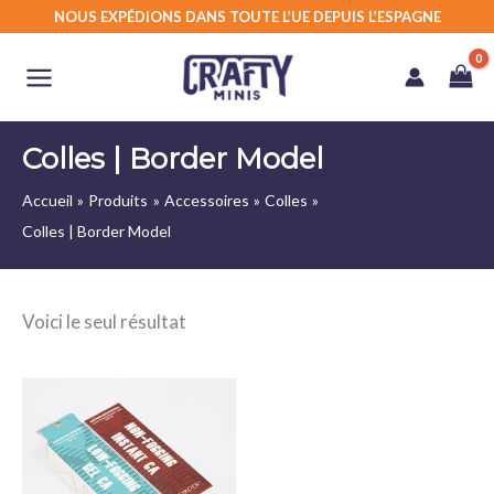
Aller
NOUS EXPÉDIONS DANS TOUTE L’UE DEPUIS L’ESPAGNE
au
contenu
Colles | Border Model
Accueil
Produits
Accessoires
Colles
Colles | Border Model
Voici le seul résultat