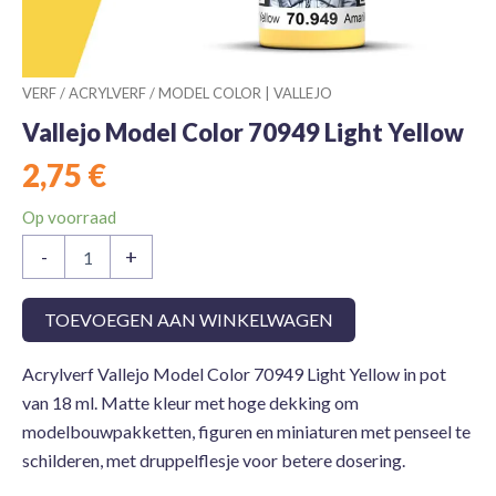
VERF
/
ACRYLVERF
/
MODEL COLOR | VALLEJO
Vallejo Model Color 70949 Light Yellow
2,75
€
Op voorraad
Vallejo
-
+
Model
Color
70949
TOEVOEGEN AAN WINKELWAGEN
Light
Yellow
Acrylverf Vallejo Model Color 70949 Light Yellow in pot
aantal
van 18 ml. Matte kleur met hoge dekking om
modelbouwpakketten, figuren en miniaturen met penseel te
schilderen, met druppelflesje voor betere dosering.