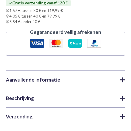
Gratis verzending vanaf 120 €
1,57 € tussen 80 € en 119,99 €
4,05 € tussen 40 € en 79,99 €
5,54 € onder 40 €
Gegarandeerd veilig afrekenen
Aanvullende informatie
Beschrijving
Merk
Vallejo
Acrylverf
,
Model Color |
Categorieën
Vallejo
,
Verf
Vallejo Model Color 70949 Light Yellow is een matte
Verzending
acrylverf in een pot van 18 ml voor modelbouwpakketten,
SKU
VAL-70949
figuren en miniaturen. Ze maakt deel uit van de Model