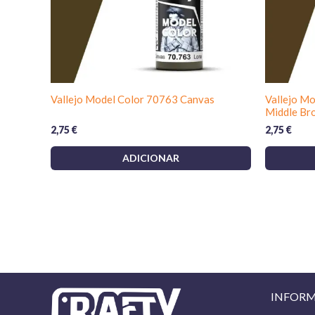
Vallejo Model Color 70763 Canvas
Vallejo M
Middle Br
2,75
€
2,75
€
ADICIONAR
INFOR