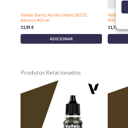
Vallejo Barniz Acrílico Mate 28531
Vallejo Im
Aerosol 400 ml
400 ml
11,95
€
11,75
€
ADICIONAR
Produtos Relacionados