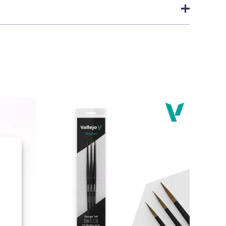
, controlo e acabamento mate.
nviamos dentro das próximas
24 horas úteis
, desde que
w 70949
a
política de envio
.
 veículos, ferramentas, tecidos e misturas de areia, couro
ajuda a dosear a tinta, evita desperdícios e facilita
ompraram este produto podem deixar opinião.
s tempo.
lejo Model Color.
.
 e secagem rápida.
 a pincel em camadas finas.
 tinta sobre uma superfície limpa e imprimada. Para um