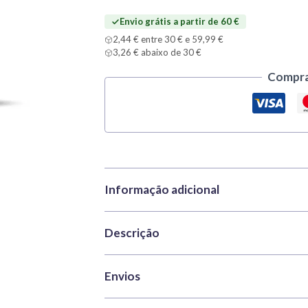
Yellow
Envio grátis a partir de 60 €
2,44 € entre 30 € e 59,99 €
3,26 € abaixo de 30 €
Compra
Informação adicional
Descrição
Marca
Vallejo
Categorias
Model Color | Val
Vallejo Model Color 70949 Light Yellow é u
Envios
REF
VAL-70949
maquetas, figuras e miniaturas. Faz parte 
Peso
0,035 kg