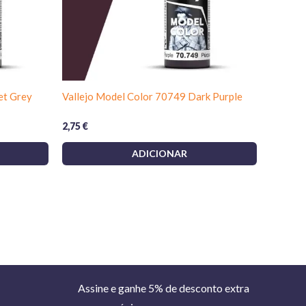
et Grey
Vallejo Model Color 70749 Dark Purple
2,75
€
ADICIONAR
Assine e ganhe 5% de desconto extra