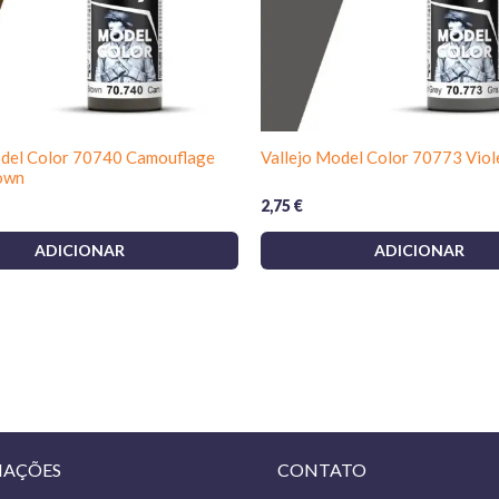
odel Color 70740 Camouflage
Vallejo Model Color 70773 Viol
own
2,75
€
ADICIONAR
ADICIONAR
MAÇÕES
CONTATO