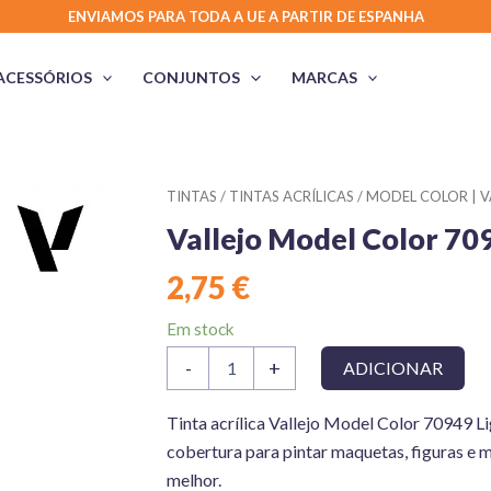
ENVIAMOS PARA TODA A UE A PARTIR DE ESPANHA
ACESSÓRIOS
CONJUNTOS
MARCAS
TINTAS
/
TINTAS ACRÍLICAS
/
MODEL COLOR | V
Vallejo Model Color 70
2,75
€
Em stock
Quantidade
-
+
ADICIONAR
de
Vallejo
Model
Tinta acrílica Vallejo Model Color 70949 Li
Color
cobertura para pintar maquetas, figuras e m
70949
melhor.
Light