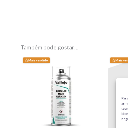
Também pode gostar…
Mais vendido
Mais ve
Para
arma
tec
iden
nega