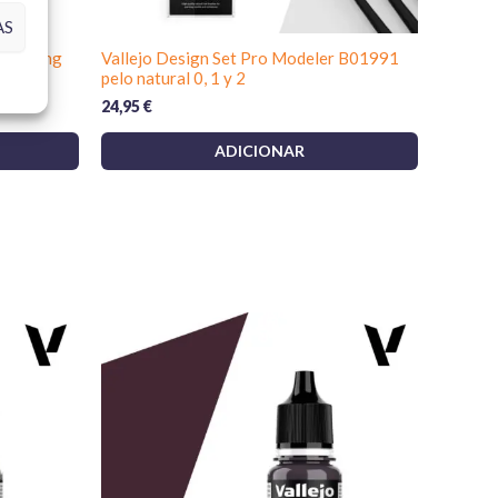
s camadas finas em vez de uma camada grossa. Podes
AS
co consoante a técnica e o nível de transparência que
-Setting
Vallejo Design Set Pro Modeler B01991
pelo natural 0, 1 y 2
24,95
€
-la com
primários
,
vernizes
,
pincéis de modelismo
e
ADICIONAR