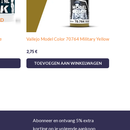
AD
e
Vallejo Model Color 70764 Military Yellow
2,75
€
TOEVOEGEN AAN WINKELWAGEN
Abonneer en ontvang 5% extra
korting op je volgende aankoop