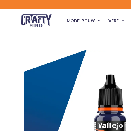
Ga
naar
de
MODELBOUW
VERF
inhoud