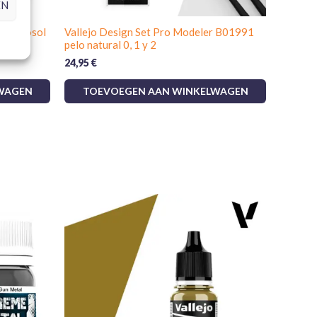
EN
12 Aerosol
Vallejo Design Set Pro Modeler B01991
pelo natural 0, 1 y 2
jo toe aan je schildersset om subtiele schaduw- en
24,95
€
ren en overgangen tussen tinten vloeiend te laten
WAGEN
TOEVOEGEN AAN WINKELWAGEN