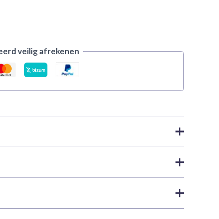
erd veilig afrekenen
ress Color | Vallejo
lue
Xpress-verf van Vallejo. Als je veel miniaturen
 beste keuze. Deze matte kleuren zijn speciaal
kkelijken en te versnellen. Dankzij hun opmerkelijke