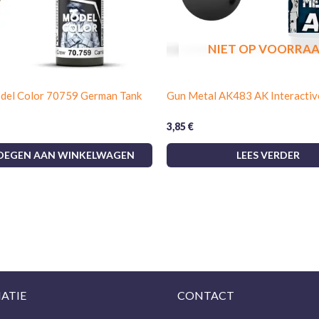
NIET OP VOORRA
odel Color 70759 German Tank
Gun Metal AK483 AK Interactiv
3,85
€
OEGEN AAN WINKELWAGEN
LEES VERDER
ATIE
CONTACT