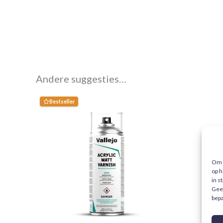
Andere suggesties…
Bestseller
Om d
op h
in s
Gee
bepa