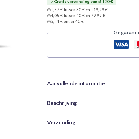
Gratis verzending vanaf 120 €
aantal
1,57 € tussen 80 € en 119,99 €
4,05 € tussen 40 € en 79,99 €
5,54 € onder 40 €
Gegarande
Aanvullende informatie
Beschrijving
Merk
Vallejo
Categorieën
Acrylverf
,
Verf
,
Xp
Ontdek de mogelijkheden met de
Mystic B
Verzending
SKU
VAL-72411
efficiënt wilt schilderen, is Xpress Color je
Gewicht
0,035 kg
ontworpen om het schilderproces te vergema