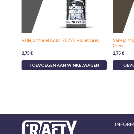
Vallejo Model Color 70773 Violet Grey
Vallejo M
Crew
2,75
€
2,75
€
TOEVOEGEN AAN WINKELWAGEN
TOEV
INFORM