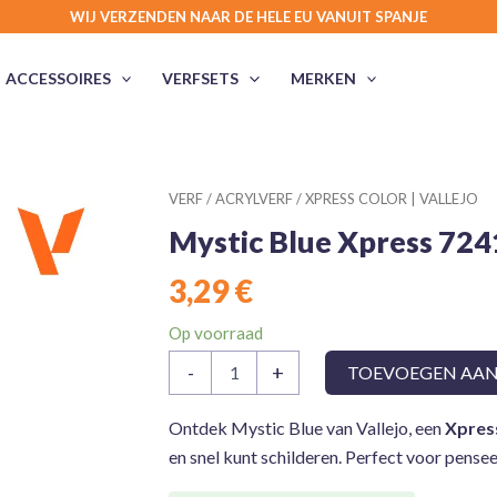
WIJ VERZENDEN NAAR DE HELE EU VANUIT SPANJE
ACCESSOIRES
VERFSETS
MERKEN
VERF
/
ACRYLVERF
/
XPRESS COLOR | VALLEJO
Mystic Blue Xpress 724
3,29
€
Op voorraad
Mystic
-
+
TOEVOEGEN AA
Blue
Xpress
72411
Ontdek Mystic Blue van Vallejo, een
Xpres
Game
en snel kunt schilderen. Perfect voor pensee
Color
Vallejo