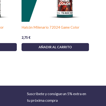
lor
Halcón Milenario 72024 Game Color
2,75
€
AÑADIR AL CARRITO
Suscríbete y consigue un 5% extra en
tu próxima compra