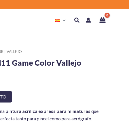
Buscar
R | VALLEJO
411 Game Color Vallejo
ITO
una
pintura acrílica express para miniaturas
que
da. Perfecta tanto para pincel como para aerógrafo.