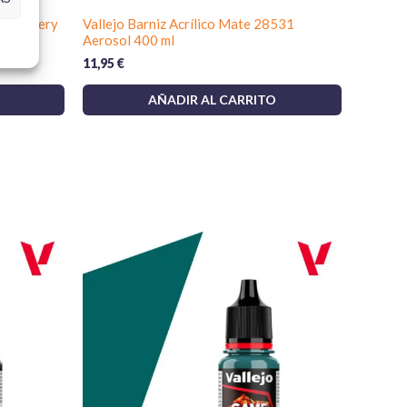
lizaciones consulta las
politicas de envío
.
o Scenery
Vallejo Barniz Acrílico Mate 28531
Aerosol 400 ml
11,95
€
e Vallejo en tu kit de pintura para crear sutiles efectos
s y fundir transiciones entre tonos.
AÑADIR AL CARRITO