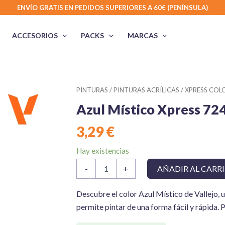
ENVÍO GRATIS EN PEDIDOS SUPERIORES A 60€ (PENÍNSULA)
ACCESORIOS
PACKS
MARCAS
PINTURAS
/
PINTURAS ACRÍLICAS
/
XPRESS COLO
Azul Místico Xpress 72
3,29
€
Hay existencias
Azul
-
+
AÑADIR AL CARR
Místico
Xpress
72411
Descubre el color Azul Místico de Vallejo, 
Game
permite​​ pintar de​​ una forma fácil​​ y rápi
Color
Vallejo