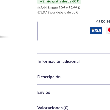
Envío gratis desde 60 €
cantidad
2,44 € entre 30 € y 59,99 €
3,97 € por debajo de 30 €
Pago s
Información adicional
Descripción
Marca
Vallejo
Categorías
Pinturas
,
Pinturas 
Explora las posibilidades con la pintura ex
Envíos
SKU
VAL-72411
pintar muchas figuras de manera eficiente, 
Peso
0,035 kg
están especialmente diseñados para facilitar
Envío gratis
en España peninsula
Valoraciones (0)
Dimensiones
2,5 × 2,5 × 8 cm