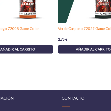
uego 72008 Game Color
Verde Casposo 72027 Game Co
2,75
€
AÑADIR AL CARRITO
AÑADIR AL CARRITO
MACIÓN
CONTACTO