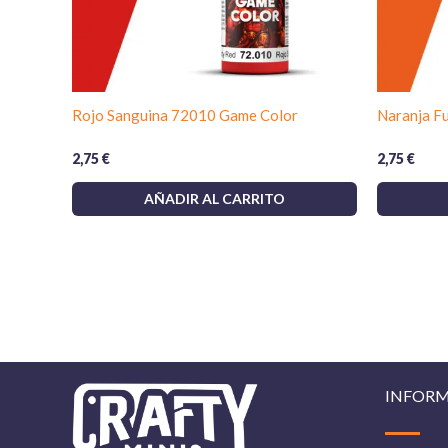
Rojo Sanguina 72010 Game Color
Naranja F
2,75
€
2,75
€
AÑADIR AL CARRITO
INFOR