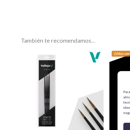
También te recomendamos…
Más ven
Para
alma
tecn
iden
nega