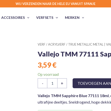
WIJ VERZENDEN NAAR DE HELE EU VANUIT SPANJE
ACCESSOIRES
VERFSETS
MERKEN
VERF
/
ACRYLVERF
/
TRUE METALLIC METAL | VA
Vallejo TMM 77111 Sapp
3,59
€
Op voorraad
Vallejo
-
+
TOEVOEGEN AA
TMM
77111
Sapphire
Vallejo TMM Sapphire Blue 77111 18ml
,
Blue
ultrafijne deeltjes. Sneldrogend, hoge dekki
(Light)
aantal