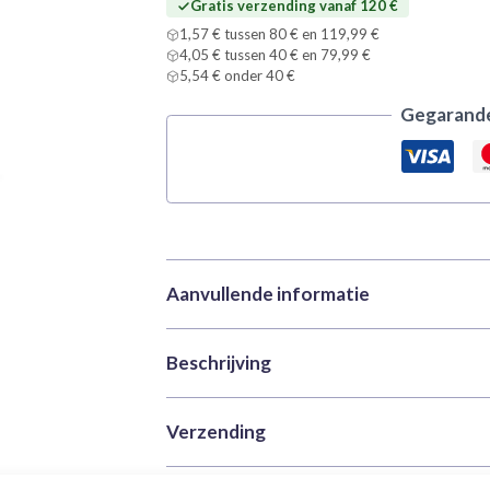
Gratis verzending vanaf 120 €
1,57 € tussen 80 € en 119,99 €
4,05 € tussen 40 € en 79,99 €
5,54 € onder 40 €
Gegarande
Aanvullende informatie
Beschrijving
Merk
Vallejo
Categorieën
Acrylverf
,
True Met
Versterk de echte metallic glans
Verzending
SKU
VAL-77111
Sapphire Blue 77111
.
Gewicht
0,035 kg