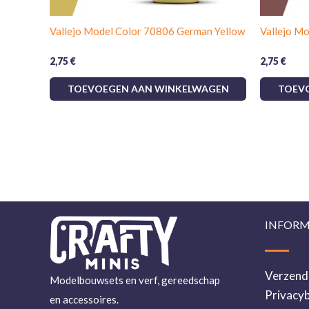
Vallejo Model Color 70806 German Yellow
Vallejo M
2,75
€
2,75
€
TOEVOEGEN AAN WINKELWAGEN
TOEV
INFORM
Verzend
Modelbouwsets en verf, gereedschap
Privacyb
en accessoires.