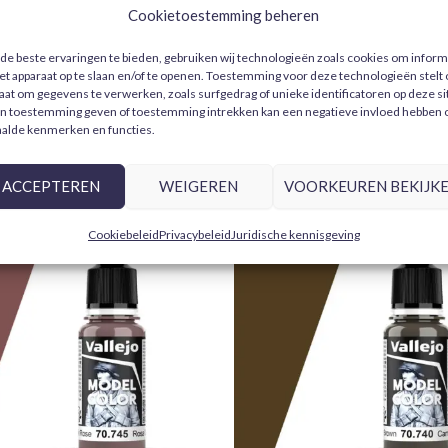
Verwerkings- en verzendtijden
: we v
Beoordelingen (0)
Sapphire Blue (77111)
is een
diep, helder
Cookietoestemming beheren
Afmetingen
2,5 × 2,5 × 8 cm
bestelling op voorraad is.
futuristische panelen en pantserafwer
Kleur
Blauw, Metallic
Voor meer informatie, bekijk ons
verzen
e beste ervaringen te bieden, gebruiken wij technologieën zoals cookies om inform
donkerdere blauwtinten of koel staal, en vo
Er zijn nog geen beoordelingen.
et apparaat op te slaan en/of te openen. Toestemming voor deze technologieën stelt
Volumen
18ml
of subtiele “candy” effecten
op kuipdelen
taat om gegevens te verwerken, zoals surfgedrag of unieke identificatoren op deze si
n toestemming geven of toestemming intrekken kan een negatieve invloed hebben 
bereik je scherpe, levendige metallic refle
TMM
Light
Enkel ingelogde klanten die dit product ge
alde kenmerken en functies.
details.
ACCEPTEREN
WEIGEREN
VOORKEUREN BEKIJK
De
True Metallic Metal (TMM)
reeks van
afwerking
te leveren met precieze penseel
Cookiebeleid
Privacybeleid
Juridische kennisgeving
De hoge pigmentconcentratie en ultrafijne m
scherpe reflecties en uitstekende detailbe
diorama werk.
Belangrijkste kenmerken:
Echte metallic afwerking:
hoog 
consistente glans.