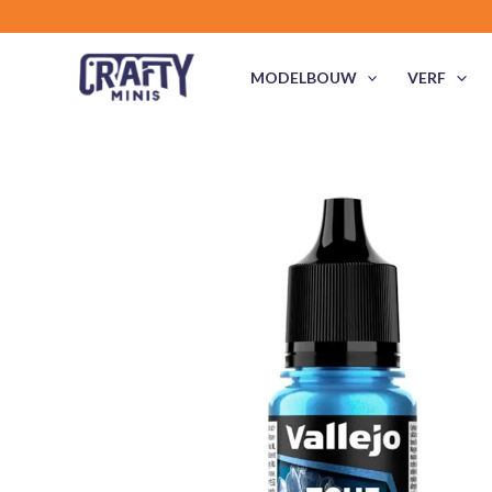
Ga
naar
de
MODELBOUW
VERF
inhoud