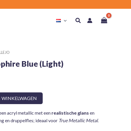
Zoeken
LLEJO
hire Blue (Light)
N WINKELWAGEN
 een acryl metallic met een
realistische glans
en
ng en druppelfles; ideaal voor
True Metallic Metal
.