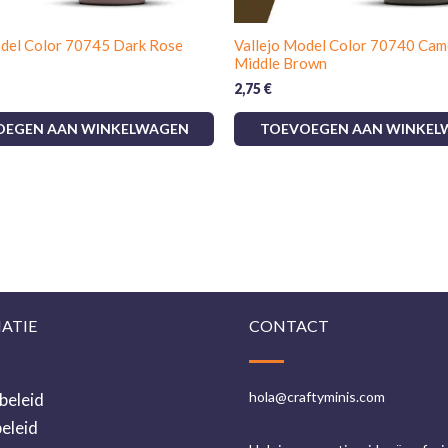
Ultrafijne deeltjesgrootte:
verb
fijne texturen.
odel Color 70745 Dark Rose
Vallejo Model Color 70740 Cam
Middle Brown
Sneldrogende, gladde laag:
uit
2,75
€
scherpe randen.
OEGEN AAN WINKELWAGEN
TOEVOEGEN AAN WINKEL
Veelzijdig voor TMM-techniek
en gepolijste effecten.
18 ml druppelfles:
precieze dose
Waarom kiezen voor True Metallic Meta
Als je streeft naar realisme en controle, 
te zijn van NMM. Bouw op van diepe metallic
ATIE
CONTACT
highlights met herhaalbare resultaten over
settings. Combineer het met
hobby access
hola@craftyminis.com
beleid
een professionele afwerking.
eleid