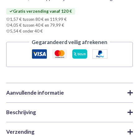
Gratis verzending vanaf 120 €
1,57 € tussen 80 € en 119,99 €
4,05 € tussen 40 € en 79,99 €
5,54 € onder 40 €
Gegarandeerd veilig afrekenen
Aanvullende informatie
Beschrijving
Merk
Vallejo
Acrylverf
,
Model Color |
Categorieën
Vallejo
,
Verf
Vallejo Model Color 70871 Leather Brown is een matte
Verzending
acrylverf in een pot van 18 ml voor modelbouwpakketten,