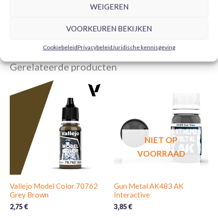
TOEVOEGEN AAN
TOEVOEGEN AAN
WEIGEREN
WINKELWAGEN
WINKELWAGEN
VOORKEUREN BEKIJKEN
Cookiebeleid
Privacybeleid
Juridische kennisgeving
Gerelateerde producten
NIET OP
VOORRAAD
Vallejo Model Color 70762
Gun Metal AK483 AK
Grey Brown
Interactive
2,75
€
3,85
€