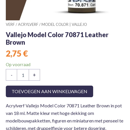
VERF
/
ACRYLVERF
/
MODEL COLOR | VALLEJO
Vallejo Model Color 70871 Leather
Brown
2,75
€
Op voorraad
Vallejo
-
+
Model
Color
70871
TOEVOEGEN AAN WINKELWAGEN
Leather
Brown
Acrylverf Vallejo Model Color 70871 Leather Brown in pot
aantal
van 18 ml. Matte kleur met hoge dekking om
modelbouwpakketten, figuren en miniaturen met penseel te
schilderen, met druppelflesje voor betere dosering.