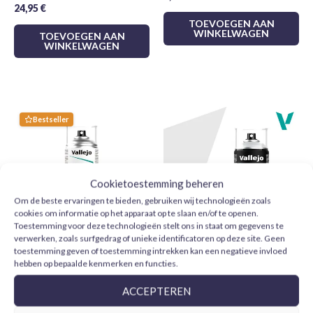
Pot van 18 ml met druppelaar.
24,95
€
TOEVOEGEN AAN
Matte afwerking, goede dekking en snel drogend.
WINKELWAGEN
TOEVOEGEN AAN
WINKELWAGEN
Bijzonder handig om met penseel in dunne lagen
te schilderen.
Gebruikstips
Bestseller
Schud de pot goed voor gebruik en breng de verf aan op een
schone, gegrondeerde ondergrond. Voor een fijnere
afwerking werk je beter met meerdere dunne lagen dan met
één dikke laag. Je kunt de vloeibaarheid aanpassen met
Cookietoestemming beheren
water of acrylmedium, afhankelijk van de techniek en de
Om de beste ervaringen te bieden, gebruiken wij technologieën zoals
gewenste transparantie.
cookies om informatie op het apparaat op te slaan en/of te openen.
Toestemming voor deze technologieën stelt ons in staat om gegevens te
verwerken, zoals surfgedrag of unieke identificatoren op deze site. Geen
Om het werk af te maken kun je haar combineren met
toestemming geven of toestemming intrekken kan een negatieve invloed
Vallejo Barniz Acrílico Mate
Vallejo Imprimación Gris
hebben op bepaalde kenmerken en functies.
primers
,
vernissen
,
modelbouwpenselen
en andere kleuren
28531 Aerosol 400 ml
28011 Aerosol 400 ml
uit de
Model Color Vallejo
-serie.
11,95
€
11,75
€
ACCEPTEREN