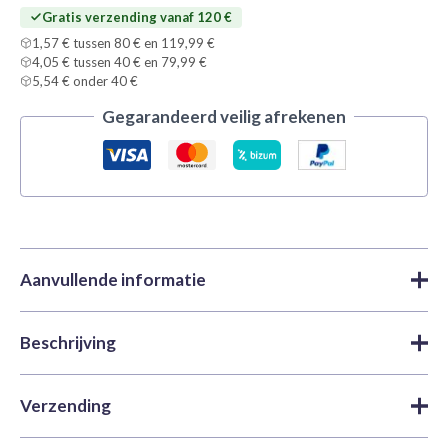
Gratis verzending vanaf 120 €
1,57 € tussen 80 € en 119,99 €
4,05 € tussen 40 € en 79,99 €
5,54 € onder 40 €
Gegarandeerd veilig afrekenen
Aanvullende informatie
Beschrijving
Merk
Vallejo
Acrylverf
,
Game Color | Vallejo
,
Categorieën
Verf
Vallejo Game Color 72112 Evil Red 18 ml
is een acrylverf
Verzending
uit de Game Color-serie van Vallejo, bedoeld voor het
SKU
VAL-72112