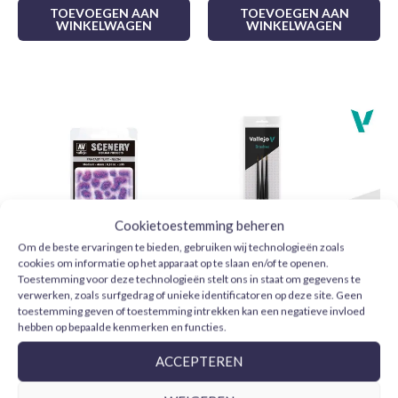
TOEVOEGEN AAN
TOEVOEGEN AAN
WINKELWAGEN
WINKELWAGEN
Cookietoestemming beheren
Om de beste ervaringen te bieden, gebruiken wij technologieën zoals
cookies om informatie op het apparaat op te slaan en/of te openen.
Toestemming voor deze technologieën stelt ons in staat om gegevens te
Fantasy Tuft Neon SC430
Vallejo Design Set Pro
verwerken, zoals surfgedrag of unieke identificatoren op deze site. Geen
Vallejo Scenery
Modeler B01991 pelo
toestemming geven of toestemming intrekken kan een negatieve invloed
natural 0, 1 y 2
hebben op bepaalde kenmerken en functies.
4,99
€
24,95
€
ACCEPTEREN
TOEVOEGEN AAN
WINKELWAGEN
TOEVOEGEN AAN
WINKELWAGEN