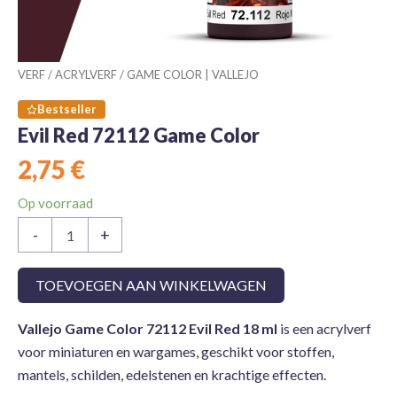
VERF
/
ACRYLVERF
/
GAME COLOR | VALLEJO
Bestseller
Evil Red 72112 Game Color
2,75
€
Op voorraad
Evil
-
+
Red
72112
Game
TOEVOEGEN AAN WINKELWAGEN
Color
aantal
Vallejo Game Color 72112 Evil Red 18 ml
is een acrylverf
voor miniaturen en wargames, geschikt voor stoffen,
mantels, schilden, edelstenen en krachtige effecten.