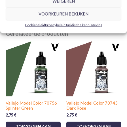
WEIGEREN
VOORKEUREN BEKIJKEN
Cookiebeleid
Privacybeleid
Juridische kennisgeving
Gerelateerde producten
Vallejo Model Color 70756
Vallejo Model Color 70745
Splinter Green
Dark Rose
2,75
€
2,75
€
TOEVOEGEN AAN
TOEVOEGEN AAN