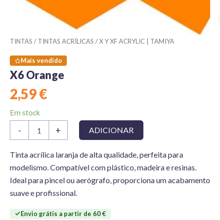
TINTAS
/
TINTAS ACRÍLICAS
/
X Y XF ACRYLIC | TAMIYA
Mais vendido
X6 Orange
2,59
€
Em stock
Quantidade
-
+
ADICIONAR
de
X6
Orange
Tinta acrílica laranja de alta qualidade, perfeita para
modelismo. Compatível com plástico, madeira e resinas.
Ideal para pincel ou aerógrafo, proporciona um acabamento
suave e profissional.
Envio grátis a partir de 60 €