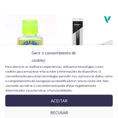
Escolha Tamiya X6 para os seus projetos de modelismo e
obtenha resultados profissionais. Dê vida aos seus modelos,
miniaturas e criações com a qualidade incomparável da
Tamiya!
Gerir o consentimento de
cookies
Para oferecer as melhores experiências, utilizamos tecnologias como
Tamiya Extra Thin Cement
Vallejo Design Set Pro
cookies para armazenar e/ou aceder a informações do dispositivo. O
Quick-Setting 87182 40 ml
Modeler B01991 pelo
consentimento para estas tecnologias permitir-nos-á processar dados como
natural 0, 1 y 2
o comportamento de navegação ou identificadores únicos neste site. Não
5,99
€
consentir ou retirar o consentimento pode afetar negativamente
24,95
€
determinadas características e funcionalidades.
ADICIONAR
ADICIONAR
ACEITAR
RECUSAR