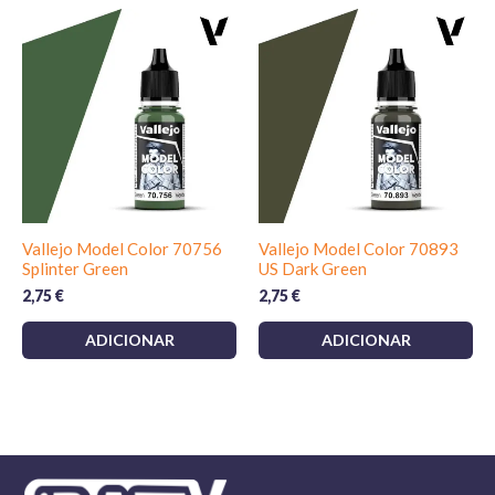
Vallejo Model Color 70756
Vallejo Model Color 70893
Splinter Green
US Dark Green
2,75
€
2,75
€
ADICIONAR
ADICIONAR