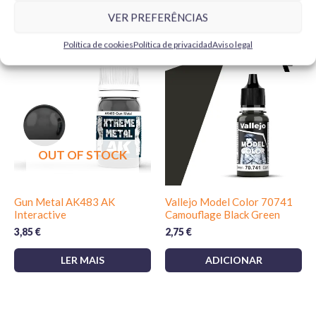
VER PREFERÊNCIAS
Produtos Relacionados
Política de cookies
Política de privacidad
Aviso legal
OUT OF STOCK
Gun Metal AK483 AK
Vallejo Model Color 70741
Interactive
Camouflage Black Green
3,85
€
2,75
€
LER MAIS
ADICIONAR